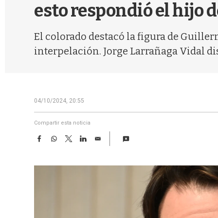
esto respondió el hijo 
El colorado destacó la figura de Guiller
interpelación. Jorge Larrañaga Vidal di
04/10/2024, 20:55
Compartir esta noticia
F
W
T
L
E
a
h
w
i
m
c
a
i
n
a
e
t
t
k
i
b
s
t
e
l
o
A
e
d
o
p
r
I
k
p
n