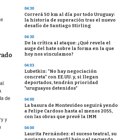
04:30
Correrá 50 km al día por todo Uruguay:
se
la historia de superación tras el nuevo
desafío de Santiago Stirling
04:30
De la crítica al ataque: ¿Qué revela el
auge del hate sobre la forma en la que
rado
hoy nos vinculamos?
04:03
Lubetkin: "No hay negociación
concreta" con EE.UU. y, si llegan
deportados, tendrán prioridad
al.
"uruguayos detenidos"
.
da de
04:00
La basura de Montevideo seguirá yendo
a Felipe Cardoso hasta al menos 2055,
con las obras que prevé la IMM
ry y
n
04:00
Laurita Fernández: el suceso teatral, su
noviazgo con perfil bajo y el recuerdo