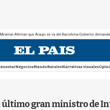
 Miramar
Afirman que Araujo se va del Barcelona
Gobierno demanda
ienestar
Negocios
Mundo
Rurales
Narrativas visuales
Opin
 último gran ministro de In