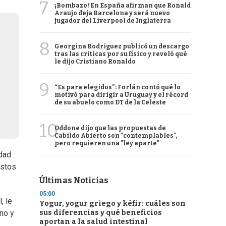
7
¡Bombazo! En España afirman que Ronald
Araujo deja Barcelona y será nuevo
jugador del Liverpool de Inglaterra
8
Georgina Rodríguez publicó un descargo
tras las críticas por su físico y reveló qué
le dijo Cristiano Ronaldo
9
“Es para elegidos”: Forlán contó qué lo
motivó para dirigir a Uruguay y el récord
de su abuelo como DT de la Celeste
10
Oddone dijo que las propuestas de
Cabildo Abierto son "contemplables",
pero requieren una "ley aparte"
idad
stos
Últimas Noticias
05:00
, le
Yogur, yogur griego y kéfir: cuáles son
sus diferencias y qué beneficios
rno y
aportan a la salud intestinal