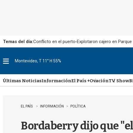
Temas del día:
Conflicto en el puerto
Explotaron cajero en Parque
Montevideo, T 11° H 55%
M
e
n
u
Últimas Noticias
Información
El País +
Ovación
TV Show
B
EL PAÍS
INFORMACIÓN
POLÍTICA
Bordaberry dijo que "el