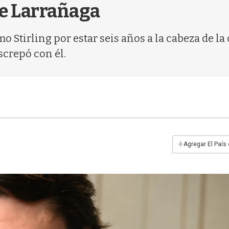
de Larrañaga
mo Stirling por estar seis años a la cabeza de l
screpó con él.
+
Agregar El País