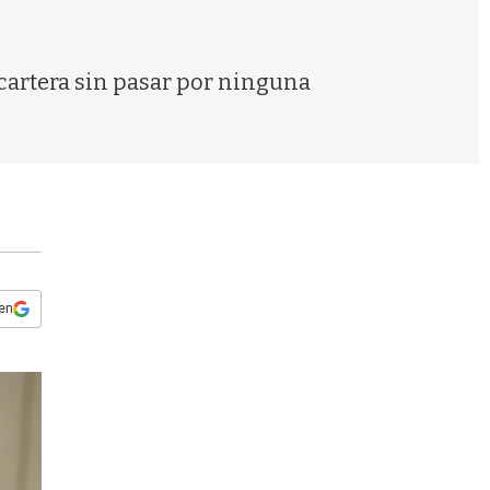
s
q
u
e
a cartera sin pasar por ninguna
d
a
 en