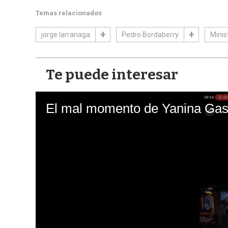
Temas relacionados
jorge larranaga
Pedro Bordaberry
Minist
Te puede interesar