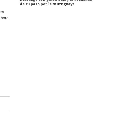
de su paso por la tv uruguaya
nes
 hora