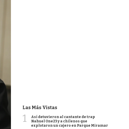
Las Más Vistas
1
Así detuvieron al cantante de trap
Nahuel One23 y a chilenos que
explotaron un cajero en Parque Miramar