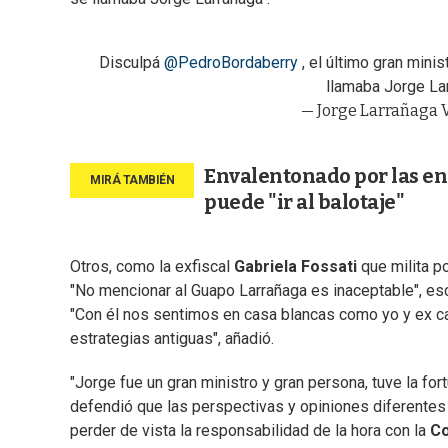
Disculpá
@PedroBordaberry
, el último gran minis
llamaba Jorge La
— Jorge Larrañaga V
Envalentonado por las en
puede "ir al balotaje"
Otros, como la exfiscal
Gabriela Fossati
que milita po
"No mencionar al Guapo Larrañaga es inaceptable", esc
"Con él nos sentimos en casa blancas como yo y ex ca
estrategias antiguas", añadió.
"Jorge fue un gran ministro y gran persona, tuve la for
defendió que las perspectivas y opiniones diferentes s
perder de vista la responsabilidad de la hora con la
Co