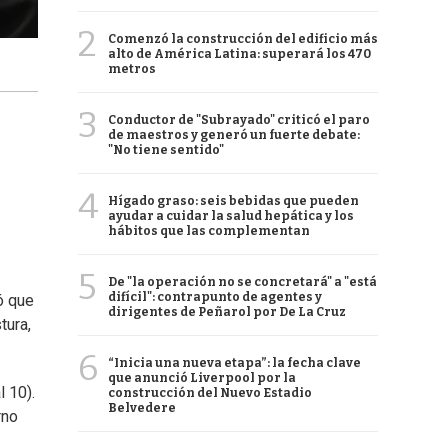
2
Comenzó la construcción del edificio más
alto de América Latina: superará los 470
metros
3
Conductor de "Subrayado" criticó el paro
de maestros y generó un fuerte debate:
"No tiene sentido"
4
Hígado graso: seis bebidas que pueden
ayudar a cuidar la salud hepática y los
hábitos que las complementan
5
De "la operación no se concretará" a "está
difícil": contrapunto de agentes y
ó que
dirigentes de Peñarol por De La Cruz
tura,
6
“Inicia una nueva etapa”: la fecha clave
que anunció Liverpool por la
l 10).
construcción del Nuevo Estadio
Belvedere
rno