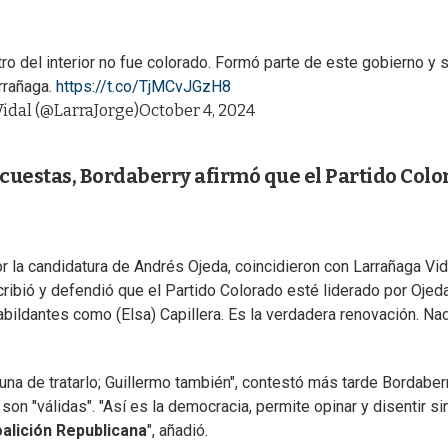
tro del interior no fue colorado. Formó parte de este gobierno y 
rrañaga.
https://t.co/TjMCvJGzH8
idal (@LarraJorge)
October 4, 2024
cuestas, Bordaberry afirmó que el Partido Colo
r la candidatura de Andrés Ojeda, coincidieron con Larrañaga Vid
ribió y defendió que el Partido Colorado esté liderado por Ojeda
bildantes como (Elsa) Capillera. Es la verdadera renovación. Na
tuna de tratarlo; Guillermo también", contestó más tarde Bordaber
on "válidas". "Así es la democracia, permite opinar y disentir si
alición Republicana
", añadió.