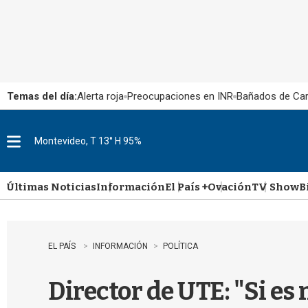
Temas del día:
Alerta roja
Preocupaciones en INR
Bañados de Ca
Montevideo, T 13° H 95%
M
e
n
u
Últimas Noticias
Información
El País +
Ovación
TV Show
B
EL PAÍS
INFORMACIÓN
POLÍTICA
Director de UTE: "Si es