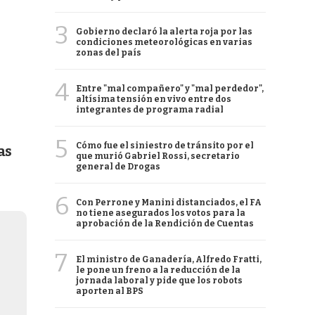
3
Gobierno declaró la alerta roja por las
condiciones meteorológicas en varias
zonas del país
4
Entre "mal compañero" y "mal perdedor",
altísima tensión en vivo entre dos
integrantes de programa radial
5
Cómo fue el siniestro de tránsito por el
as
que murió Gabriel Rossi, secretario
general de Drogas
6
Con Perrone y Manini distanciados, el FA
no tiene asegurados los votos para la
aprobación de la Rendición de Cuentas
7
El ministro de Ganadería, Alfredo Fratti,
le pone un freno a la reducción de la
jornada laboral y pide que los robots
aporten al BPS