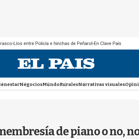
rrasco
Líos entre Policía e hinchas de Peñarol
En Clave País
ienestar
Negocios
Mundo
Rurales
Narrativas visuales
Opin
 membresía de piano o no, n