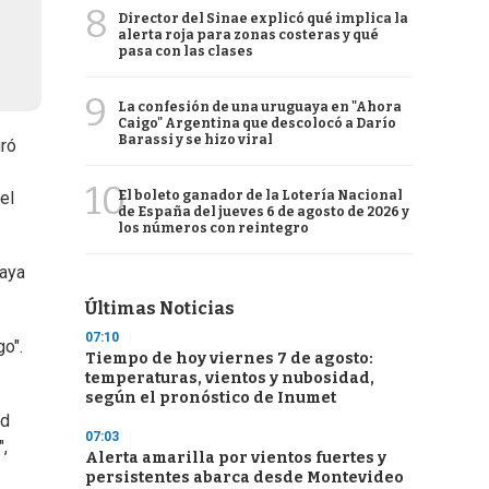
8
Director del Sinae explicó qué implica la
alerta roja para zonas costeras y qué
pasa con las clases
9
La confesión de una uruguaya en "Ahora
Caigo" Argentina que descolocó a Darío
Barassi y se hizo viral
uró
10
El boleto ganador de la Lotería Nacional
el
de España del jueves 6 de agosto de 2026 y
los números con reintegro
haya
Últimas Noticias
07:10
go".
Tiempo de hoy viernes 7 de agosto:
temperaturas, vientos y nubosidad,
según el pronóstico de Inumet
ad
07:03
,
Alerta amarilla por vientos fuertes y
persistentes abarca desde Montevideo