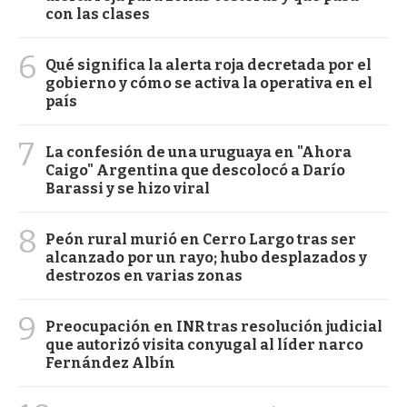
con las clases
6
Qué significa la alerta roja decretada por el
gobierno y cómo se activa la operativa en el
país
7
La confesión de una uruguaya en "Ahora
Caigo" Argentina que descolocó a Darío
Barassi y se hizo viral
8
Peón rural murió en Cerro Largo tras ser
alcanzado por un rayo; hubo desplazados y
destrozos en varias zonas
9
Preocupación en INR tras resolución judicial
que autorizó visita conyugal al líder narco
Fernández Albín