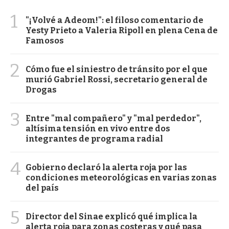
1
"¡Volvé a Adeom!": el filoso comentario de
Yesty Prieto a Valeria Ripoll en plena Cena de
Famosos
2
Cómo fue el siniestro de tránsito por el que
murió Gabriel Rossi, secretario general de
Drogas
3
Entre "mal compañero" y "mal perdedor",
altísima tensión en vivo entre dos
integrantes de programa radial
4
Gobierno declaró la alerta roja por las
condiciones meteorológicas en varias zonas
del país
5
Director del Sinae explicó qué implica la
alerta roja para zonas costeras y qué pasa