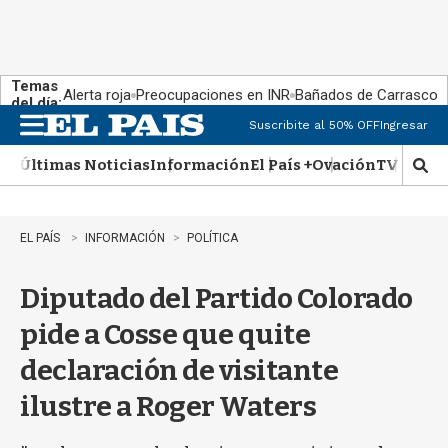
Temas
Alerta roja
Preocupaciones en INR
Bañados de Carrasco
del día:
Suscribite al 50% OFF
Ingresar
M
e
Últimas Noticias
Información
El País +
Ovación
TV Show
n
M
u
o
s
t
EL PAÍS
INFORMACIÓN
POLÍTICA
r
a
Diputado del Partido Colorado
r
b
pide a Cosse que quite
�
s
declaración de visitante
q
u
ilustre a Roger Waters
e
d