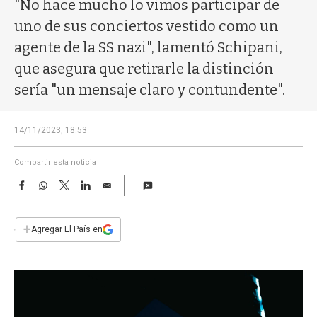
a
"No hace mucho lo vimos participar de
uno de sus conciertos vestido como un
agente de la SS nazi", lamentó Schipani,
que asegura que retirarle la distinción
sería "un mensaje claro y contundente".
14/11/2023, 18:53
Compartir esta noticia
F
W
T
L
E
a
h
w
i
m
c
a
i
n
a
e
t
t
k
i
+
Agregar El País en
b
s
t
e
l
o
A
e
d
o
p
r
I
k
p
n