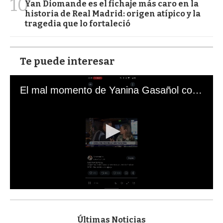
10
Yan Diomande es el fichaje más caro en la
historia de Real Madrid: origen atípico y la
tragedia que lo fortaleció
Te puede interesar
El mal momento de Yanina Gasañol con un hincha argentino en "Subrayado"
0
s
e
c
Últimas Noticias