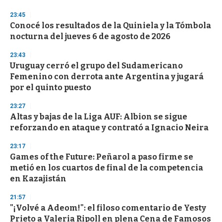
o
n
23:45
d
Conocé los resultados de la Quiniela y la Tómbola
s
o
nocturna del jueves 6 de agosto de 2026
f
3
23:43
3
s
Uruguay cerró el grupo del Sudamericano
e
Femenino con derrota ante Argentina y jugará
c
por el quinto puesto
o
n
d
23:27
s
Altas y bajas de la Liga AUF: Albion se sigue
reforzando en ataque y contrató a Ignacio Neira
23:17
Games of the Future: Peñarol a paso firme se
metió en los cuartos de final de la competencia
en Kazajistán
21:57
"¡Volvé a Adeom!": el filoso comentario de Yesty
Prieto a Valeria Ripoll en plena Cena de Famosos