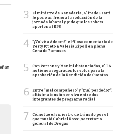
3
El ministro de Ganadería, Alfredo Fratti,
le pone un freno a la reducción de la
jornada laboral y pide que los robots
aporten al BPS
4
"¡Volvé a Adeom!": el filoso comentario de
Yesty Prieto a Valeria Ripoll en plena
Cena de Famosos
5
Con Perrone y Manini distanciados, el FA
peñan
no tiene asegurados los votos para la
aprobación de la Rendición de Cuentas
6
Entre "mal compañero" y "mal perdedor",
altísima tensión en vivo entre dos
integrantes de programa radial
7
Cómo fue el siniestro de tránsito por el
que murió Gabriel Rossi, secretario
general de Drogas