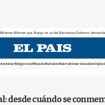
 Miramar
Afirman que Araujo se va del Barcelona
Gobierno demanda
ienestar
Negocios
Mundo
Rurales
Narrativas visuales
Opin
al: desde cuándo se conmem