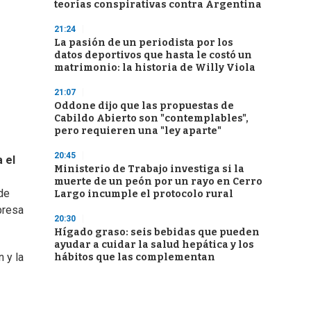
teorías conspirativas contra Argentina
21:24
La pasión de un periodista por los
datos deportivos que hasta le costó un
matrimonio: la historia de Willy Viola
21:07
Oddone dijo que las propuestas de
Cabildo Abierto son "contemplables",
pero requieren una "ley aparte"
20:45
 el
Ministerio de Trabajo investiga si la
muerte de un peón por un rayo en Cerro
de
Largo incumple el protocolo rural
presa
20:30
Hígado graso: seis bebidas que pueden
ayudar a cuidar la salud hepática y los
 y la
hábitos que las complementan