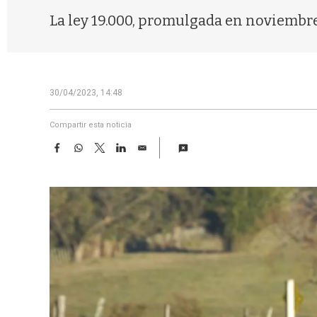
La ley 19.000, promulgada en noviembre 
30/04/2023, 14:48
Compartir esta noticia
F
W
T
L
E
a
h
w
i
m
c
a
i
n
a
e
t
t
k
i
b
s
t
e
l
o
A
e
d
o
p
r
I
k
p
n