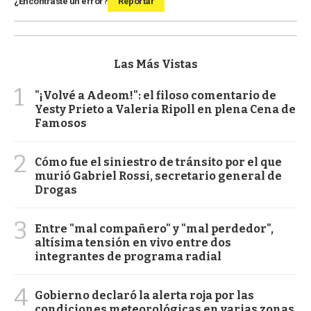
¿Encontraste un error?
Reportar
Las Más Vistas
1
"¡Volvé a Adeom!": el filoso comentario de
Yesty Prieto a Valeria Ripoll en plena Cena de
Famosos
2
Cómo fue el siniestro de tránsito por el que
murió Gabriel Rossi, secretario general de
Drogas
3
Entre "mal compañero" y "mal perdedor",
altísima tensión en vivo entre dos
integrantes de programa radial
4
Gobierno declaró la alerta roja por las
condiciones meteorológicas en varias zonas