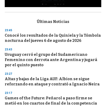
0
s
e
c
Últimas Noticias
o
n
23:45
d
Conocé los resultados de la Quiniela y la Tómbola
s
o
nocturna del jueves 6 de agosto de 2026
f
3
23:43
3
s
Uruguay cerró el grupo del Sudamericano
e
Femenino con derrota ante Argentina y jugará
c
por el quinto puesto
o
n
d
23:27
s
Altas y bajas de la Liga AUF: Albion se sigue
reforzando en ataque y contrató a Ignacio Neira
23:17
Games of the Future: Peñarol a paso firme se
metió en los cuartos de final de la competencia