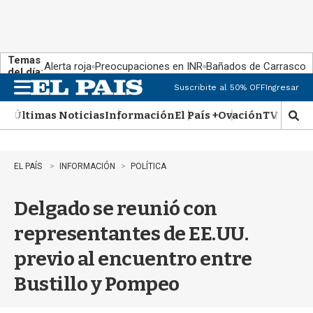
Temas
Alerta roja
Preocupaciones en INR
Bañados de Carrasco
del día:
Suscribite al 50% OFF
Ingresar
M
e
Últimas Noticias
Información
El País +
Ovación
TV Show
n
M
u
o
s
t
EL PAÍS
INFORMACIÓN
POLÍTICA
r
a
Delgado se reunió con
r
b
representantes de EE.UU.
�
s
previo al encuentro entre
q
u
Bustillo y Pompeo
e
d