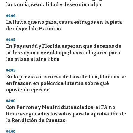
o
lactancia, sexualidad y deseo sin culpa
f
3
04:06
3
s
La lluvia que no para, causa estragos en la pista
e
de césped de Maroñas
c
o
04:05
n
d
En Paysandú y Florida esperan que decenas de
s
miles vayan a ver al Papa; buscan lugares para
las misas al aire libre
04:03
En la previa a discurso de Lacalle Pou, blancos se
enfrascan en polémica interna sobre qué
oposición ejercer
04:00
Con Perrone y Manini distanciados, el FA no
tiene asegurados los votos para la aprobación de
la Rendición de Cuentas
04:00