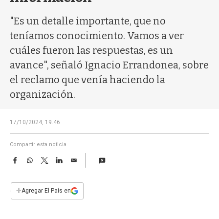
a
"Es un detalle importante, que no
teníamos conocimiento. Vamos a ver
cuáles fueron las respuestas, es un
avance", señaló Ignacio Errandonea, sobre
el reclamo que venía haciendo la
organización.
17/10/2024, 19:46
Compartir esta noticia
F
W
T
L
E
a
h
w
i
m
c
a
i
n
a
e
t
t
k
i
+
Agregar El País en
b
s
t
e
l
o
A
e
d
o
p
r
I