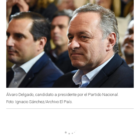
k
p
n
Álvaro Delgado, candidato a presidente por el Partido Nacional.
Foto: Ignacio Sánchez/Archivo El País.