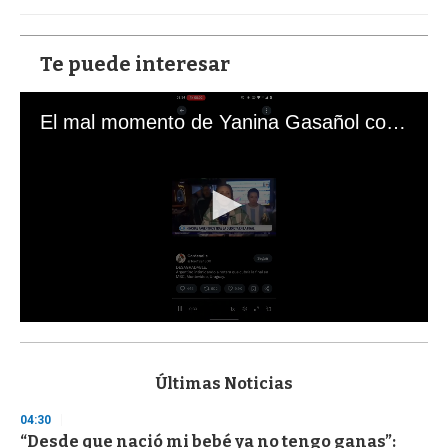
Te puede interesar
El mal momento de Yanina Gasañol con un hincha argentino en "Subrayado"
0
s
e
c
Últimas Noticias
o
n
04:30
d
“Desde que nació mi bebé ya no tengo ganas”:
s