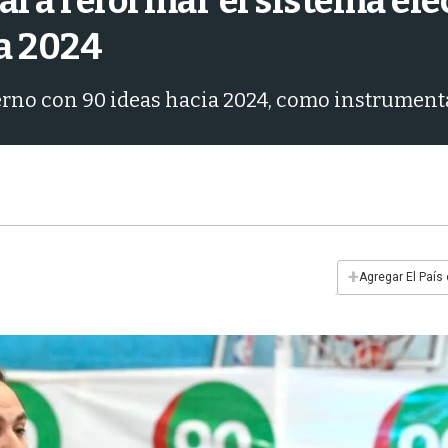
 a reformar el sistema elec
a 2024
erno con 90 ideas hacia 2024, como instrument
+
Agregar El País