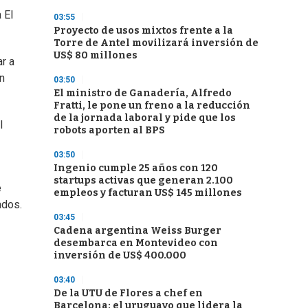
 El
03:55
Proyecto de usos mixtos frente a la
Torre de Antel movilizará inversión de
US$ 80 millones
ar a
n
03:50
El ministro de Ganadería, Alfredo
Fratti, le pone un freno a la reducción
de la jornada laboral y pide que los
l
robots aporten al BPS
03:50
Ingenio cumple 25 años con 120
startups activas que generan 2.100
e
empleos y facturan US$ 145 millones
ados.
03:45
Cadena argentina Weiss Burger
desembarca en Montevideo con
inversión de US$ 400.000
03:40
De la UTU de Flores a chef en
Barcelona: el uruguayo que lidera la