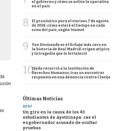
el gobierno y cómo se activa la operativa
en el país
8
El pronóstico para el viernes 7 de agosto
de 2026: cómo estará el tiempo en cada
zona del país, según Inumet
9
Yan Diomande es el fichaje más caro en
la historia de Real Madrid: origen atípico
y la tragedia que lo fortaleció
10
Ojeda recurrió a la Institución de
Derechos Humanos, tras no encontrar
nda
respuesta en una denuncia contra Clavijo
cusión
Últimas Noticias
n
03:57
las
Un giro en la causa de los 43
o
estudiantes de Ayotzinapa: cae el
exgobernador acusado de ocultar
pruebas