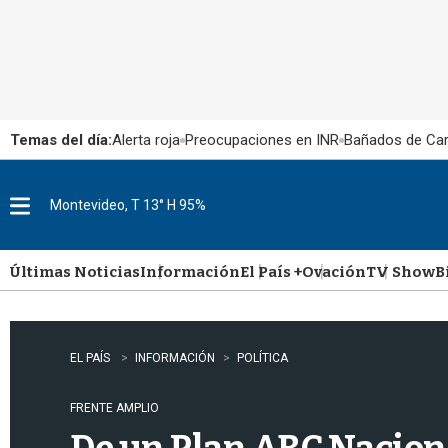
Temas del día:
Alerta roja
Preocupaciones en INR
Bañados de Ca
Montevideo, T 13° H 95%
M
e
n
u
Últimas Noticias
Información
El País +
Ovación
TV Show
B
EL PAÍS
INFORMACIÓN
POLÍTICA
FRENTE AMPLIO