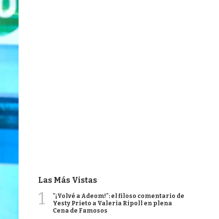
Las Más Vistas
1
"¡Volvé a Adeom!": el filoso comentario de
Yesty Prieto a Valeria Ripoll en plena
Cena de Famosos