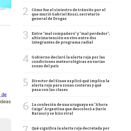
2
Cómo fue el siniestro de tránsito por el
que murió Gabriel Rossi, secretario
general de Drogas
3
Entre "mal compañero" y "mal perdedor",
altísima tensión en vivo entre dos
integrantes de programa radial
4
Gobierno declaró la alerta roja por las
condiciones meteorológicas en varias
zonas del país
5
Director del Sinae explicó qué implica la
alerta roja para zonas costeras y qué
pasa con las clases
 de
 ideas
6
La confesión de una uruguaya en "Ahora
Caigo" Argentina que descolocó a Darío
Barassi y se hizo viral
7
Qué significa la alerta roja decretada por