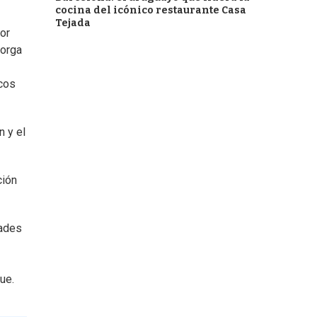
cocina del icónico restaurante Casa
Tejada
or
torga
icos
n y el
ción
dades
ue.