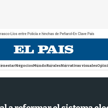
rrasco
Líos entre Policía e hinchas de Peñarol
En Clave País
ienestar
Negocios
Mundo
Rurales
Narrativas visuales
Opin