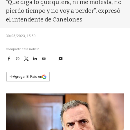
a
“Que diga lo que quiera, ni me molesta, no
pierdo tiempo y no voy a perder”, expresó
el intendente de Canelones.
30/05/2023, 15:59
Compartir esta noticia
F
W
T
L
E
a
h
w
i
m
c
a
i
n
a
e
t
t
k
i
+
Agregar El País en
b
s
t
e
l
o
A
e
d
o
p
r
I
k
p
n