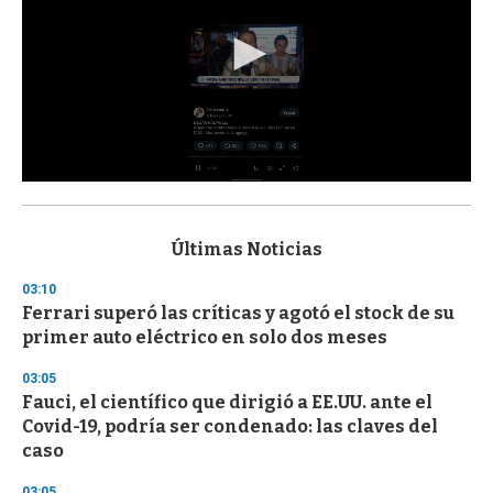
0
s
e
c
Últimas Noticias
o
n
03:10
d
Ferrari superó las críticas y agotó el stock de su
s
o
primer auto eléctrico en solo dos meses
f
3
03:05
3
s
Fauci, el científico que dirigió a EE.UU. ante el
e
Covid-19, podría ser condenado: las claves del
c
caso
o
n
d
03:05