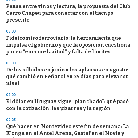
s
Pausa entre vinos y lectura, la propuesta del Club
Cerro Chapeu para conectar con el tiempo
presente
03:00
Fideicomiso ferroviario: la herramienta que
impulsa el gobierno y que la oposición cuestiona
por su “enorme laxitud” y falta de límites
03:00
De los silbidos en junio a los aplausos en agosto:
qué cambió en Peñarol en 35 días para elevar su
nivel
03:00
El dólar en Uruguay sigue "planchado": qué pasó
con la cotización, las pizarras y la región
02:25
Qué hacer en Montevideo este fin de semana: La
K'onga en el Antel Arena, Gustaf en el Movie y