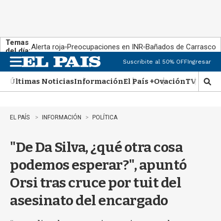
Temas
Alerta roja
Preocupaciones en INR
Bañados de Carrasco
del día:
Suscribite al 50% OFF
Ingresar
M
e
Últimas Noticias
Información
El País +
Ovación
TV Show
n
M
u
o
s
t
EL PAÍS
INFORMACIÓN
POLÍTICA
r
a
"De Da Silva, ¿qué otra cosa
r
b
podemos esperar?", apuntó
�
s
Orsi tras cruce por tuit del
q
u
asesinato del encargado
e
d