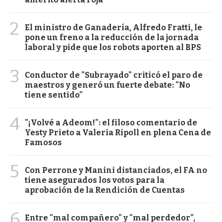
2
El ministro de Ganadería, Alfredo Fratti, le
pone un freno a la reducción de la jornada
laboral y pide que los robots aporten al BPS
3
Conductor de "Subrayado" criticó el paro de
maestros y generó un fuerte debate: "No
tiene sentido"
4
"¡Volvé a Adeom!": el filoso comentario de
Yesty Prieto a Valeria Ripoll en plena Cena de
Famosos
5
Con Perrone y Manini distanciados, el FA no
tiene asegurados los votos para la
aprobación de la Rendición de Cuentas
6
Entre "mal compañero" y "mal perdedor",