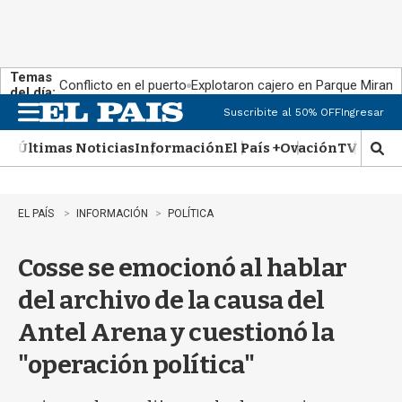
Temas
Conflicto en el puerto
Explotaron cajero en Parque Miram
del día:
Suscribite al 50% OFF
Ingresar
M
e
Últimas Noticias
Información
El País +
Ovación
TV Show
n
M
u
o
s
t
EL PAÍS
INFORMACIÓN
POLÍTICA
r
a
Cosse se emocionó al hablar
r
b
del archivo de la causa del
�
s
Antel Arena y cuestionó la
q
u
"operación política"
e
d