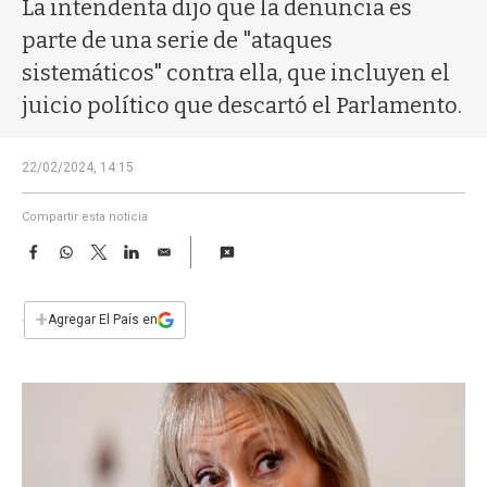
a
La intendenta dijo que la denuncia es
parte de una serie de "ataques
sistemáticos" contra ella, que incluyen el
juicio político que descartó el Parlamento.
22/02/2024, 14:15
Compartir esta noticia
F
W
T
L
E
a
h
w
i
m
c
a
i
n
a
e
t
t
k
i
+
Agregar El País en
b
s
t
e
l
o
A
e
d
o
p
r
I
k
p
n