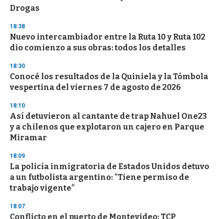
f
Drogas
3
3
s
18:38
e
Nuevo intercambiador entre la Ruta 10 y Ruta 102
c
dio comienzo a sus obras: todos los detalles
o
n
d
18:30
s
Conocé los resultados de la Quiniela y la Tómbola
vespertina del viernes 7 de agosto de 2026
18:10
Así detuvieron al cantante de trap Nahuel One23
y a chilenos que explotaron un cajero en Parque
Miramar
18:09
La policía inmigratoria de Estados Unidos detuvo
a un futbolista argentino: "Tiene permiso de
trabajo vigente"
18:07
Conflicto en el puerto de Montevideo: TCP