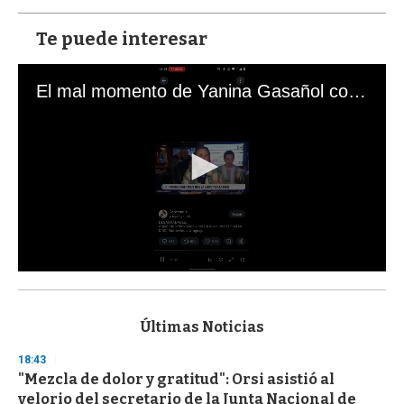
Te puede interesar
El mal momento de Yanina Gasañol con un hincha argentino en "Subrayado"
0
s
e
c
Últimas Noticias
o
n
18:43
d
"Mezcla de dolor y gratitud": Orsi asistió al
s
o
velorio del secretario de la Junta Nacional de