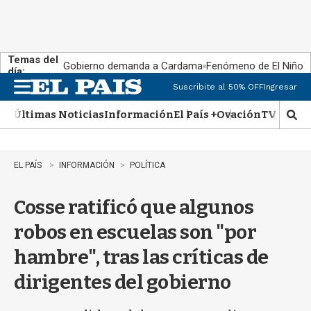
Temas del
Gobierno demanda a Cardama
Fenómeno de El Niño
día:
Suscribite al 50% OFF
Ingresar
M
e
Últimas Noticias
Información
El País +
Ovación
TV Show
n
M
u
o
s
t
EL PAÍS
INFORMACIÓN
POLÍTICA
r
a
Cosse ratificó que algunos
r
b
robos en escuelas son "por
�
s
hambre", tras las críticas de
q
u
dirigentes del gobierno
e
d