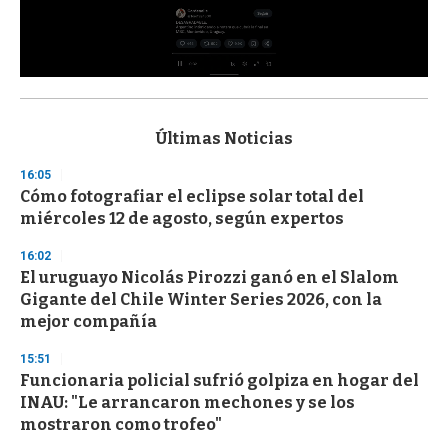
0
s
e
c
Últimas Noticias
o
n
16:05
d
Cómo fotografiar el eclipse solar total del
s
o
miércoles 12 de agosto, según expertos
f
3
16:02
3
s
El uruguayo Nicolás Pirozzi ganó en el Slalom
e
Gigante del Chile Winter Series 2026, con la
c
mejor compañía
o
n
d
15:51
s
Funcionaria policial sufrió golpiza en hogar del
INAU: "Le arrancaron mechones y se los
mostraron como trofeo"