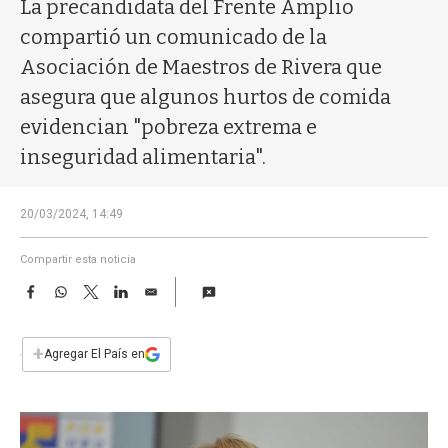
a
La precandidata del Frente Amplio
compartió un comunicado de la
Asociación de Maestros de Rivera que
asegura que algunos hurtos de comida
evidencian "pobreza extrema e
inseguridad alimentaria".
20/03/2024, 14:49
Compartir esta noticia
F
W
T
L
E
a
h
w
i
m
c
a
i
n
a
e
t
t
k
i
+
Agregar El País en
b
s
t
e
l
o
A
e
d
o
p
r
I
k
p
n