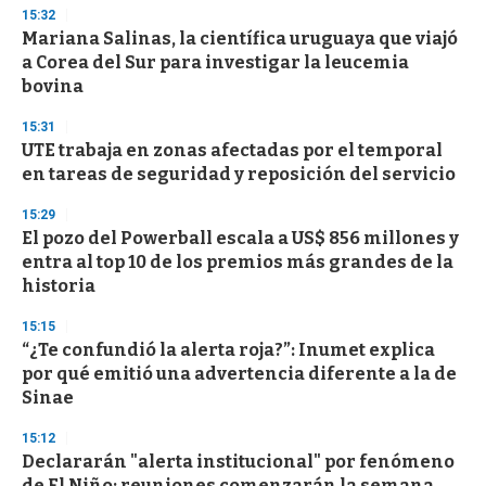
15:32
Mariana Salinas, la científica uruguaya que viajó
a Corea del Sur para investigar la leucemia
bovina
15:31
UTE trabaja en zonas afectadas por el temporal
en tareas de seguridad y reposición del servicio
15:29
El pozo del Powerball escala a US$ 856 millones y
entra al top 10 de los premios más grandes de la
historia
15:15
“¿Te confundió la alerta roja?”: Inumet explica
por qué emitió una advertencia diferente a la de
Sinae
15:12
Declararán "alerta institucional" por fenómeno
de El Niño: reuniones comenzarán la semana