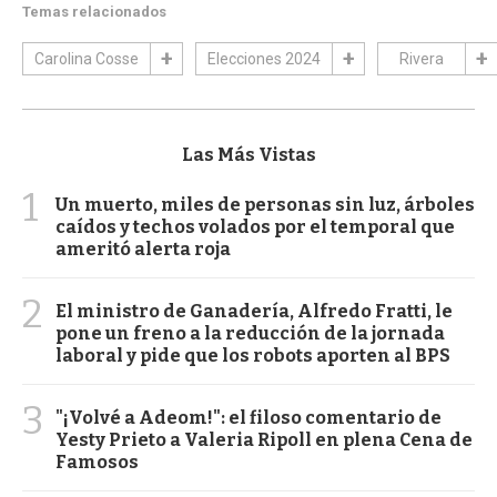
Temas relacionados
Carolina Cosse
Elecciones 2024
Rivera
Las Más Vistas
1
Un muerto, miles de personas sin luz, árboles
caídos y techos volados por el temporal que
ameritó alerta roja
2
El ministro de Ganadería, Alfredo Fratti, le
pone un freno a la reducción de la jornada
laboral y pide que los robots aporten al BPS
3
"¡Volvé a Adeom!": el filoso comentario de
Yesty Prieto a Valeria Ripoll en plena Cena de
Famosos