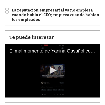
8
La reputación empresarial ya no empieza
cuando habla el CEO; empieza cuando hablan
los empleados
Te puede interesar
El mal momento de Yanina Gasañol con un hincha argentino en "Subrayado"
0
s