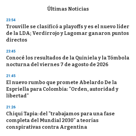
e
c
Últimas Noticias
o
n
23:54
d
Trouville se clasificó a playoffs y es el nuevo líder
s
o
de la LDA; Verdirrojo y Lagomar ganaron puntos
f
directos
3
3
s
23:45
e
Conocé los resultados de la Quiniela y la Tómbola
c
nocturna del viernes 7 de agosto de 2026
o
n
d
21:45
s
El nuevo rumbo que promete Abelardo De la
Espriella para Colombia: "Orden, autoridad y
libertad"
21:26
Chiqui Tapia: del "trabajamos para una fase
completa del Mundial 2030" a teorías
conspirativas contra Argentina