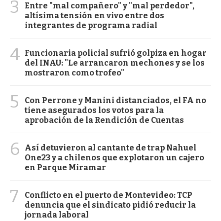
3
Entre "mal compañero" y "mal perdedor",
altísima tensión en vivo entre dos
integrantes de programa radial
4
Funcionaria policial sufrió golpiza en hogar
del INAU: "Le arrancaron mechones y se los
mostraron como trofeo"
5
Con Perrone y Manini distanciados, el FA no
tiene asegurados los votos para la
aprobación de la Rendición de Cuentas
6
Así detuvieron al cantante de trap Nahuel
One23 y a chilenos que explotaron un cajero
en Parque Miramar
7
Conflicto en el puerto de Montevideo: TCP
denuncia que el sindicato pidió reducir la
jornada laboral