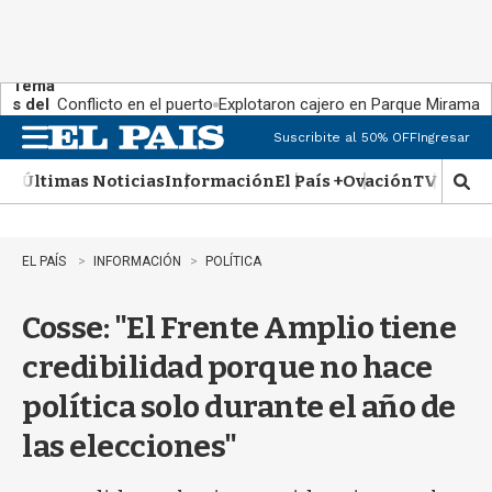
Tema
s del
Conflicto en el puerto
Explotaron cajero en Parque Miramar
día:
Suscribite al 50% OFF
Ingresar
M
e
Últimas Noticias
Información
El País +
Ovación
TV Show
n
M
u
o
s
t
EL PAÍS
INFORMACIÓN
POLÍTICA
r
a
Cosse: "El Frente Amplio tiene
r
b
credibilidad porque no hace
�
s
política solo durante el año de
q
u
las elecciones"
e
d