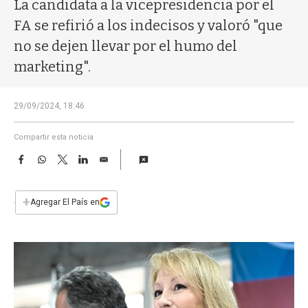
a
La candidata a la vicepresidencia por el
FA se refirió a los indecisos y valoró "que
no se dejen llevar por el humo del
marketing".
29/09/2024, 18:46
Compartir esta noticia
F
W
T
L
E
a
h
w
i
m
c
a
i
n
a
e
t
t
k
i
+
Agregar El País en
b
s
t
e
l
o
A
e
d
o
p
r
I
k
p
n