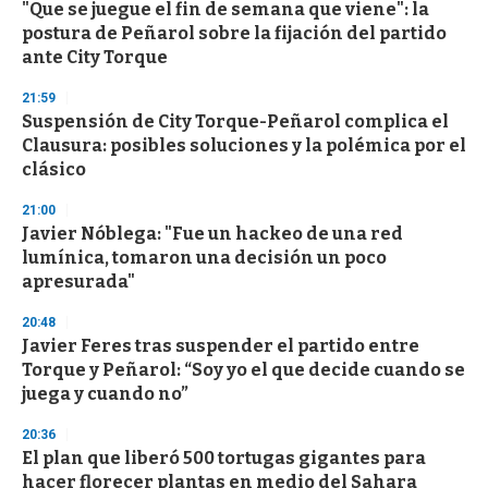
"Que se juegue el fin de semana que viene": la
s
o
postura de Peñarol sobre la fijación del partido
f
ante City Torque
3
3
s
21:59
e
Suspensión de City Torque-Peñarol complica el
c
Clausura: posibles soluciones y la polémica por el
o
n
clásico
d
s
21:00
Javier Nóblega: "Fue un hackeo de una red
lumínica, tomaron una decisión un poco
apresurada"
20:48
Javier Feres tras suspender el partido entre
Torque y Peñarol: “Soy yo el que decide cuando se
juega y cuando no”
20:36
El plan que liberó 500 tortugas gigantes para
hacer florecer plantas en medio del Sahara