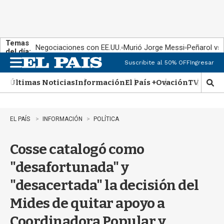
Temas
Negociaciones con EE.UU.
Murió Jorge Messi
Peñarol vs
del día:
Suscribite al 50% OFF
Ingresar
M
e
Últimas Noticias
Información
El País +
Ovación
TV Show
n
M
u
o
s
t
EL PAÍS
INFORMACIÓN
POLÍTICA
r
a
Cosse catalogó como
r
b
"desafortunada" y
�
s
"desacertada" la decisión del
q
u
Mides de quitar apoyo a
e
d
Coordinadora Popular y