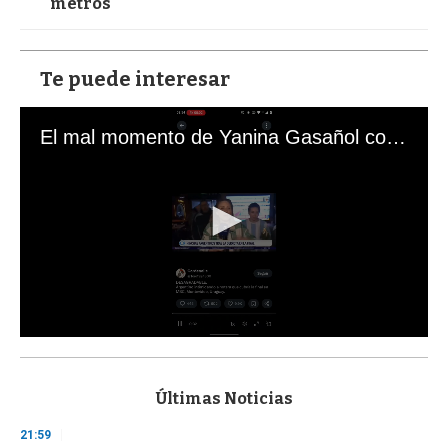
metros
Te puede interesar
El mal momento de Yanina Gasañol con un hincha argentino en "Subrayado"
0
s
e
c
Últimas Noticias
o
n
21:59
d