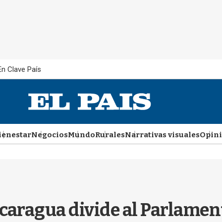
En Clave País
ienestar
Negocios
Mundo
Rurales
Narrativas visuales
Opin
Nicaragua divide al Parlame