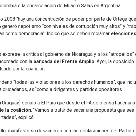
lombia o la encarcelación de Milagro Salas en Argentina.
o 2008 “hay una concentración de poder por parte de Ortega que
e generó nepotismo “con niveles de corrupción muy altos” y “tra
ditan como democracia”. Indicó que se deben reclamar
eleccione
exprese la crítica al gobierno de Nicaragua y a los “atropellos”
 acordado con la
bancada del Frente Amplio
. Ayer, la oposición
lsado por la coalición.
ondenó “todas las violaciones a los derechos humanos”, que incl
 a ciudadanos, así como a dirigentes y partidos opositores.
 Uruguay) señaló a El País que desde el FA se piensa hacer una
e la coalición
. “Vamos a tratar de sacar una propuesta que sea
rtades”, explicó.
illo, manifestó su desacuerdo con las declaraciones del Partido