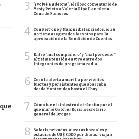
3
"¡Volvé a Adeom!": el filoso comentario de
D
Yesty Prieto a Valeria Ripoll en plena
Cena de Famosos
4
Con Perrone y Manini distanciados, el FA
no tiene asegurados los votos para la
aprobación de la Rendición de Cuentas
5
Entre "mal compañero" y "mal perdedor",
altísima tensión en vivo entre dos
integrantes de programa radial
6
Cesó la alerta amarilla por vientos
fuertes y persistentes que abarcaba
desde Montevideo hasta el Chuy
7
 que
Cómo fue el siniestro de tránsito por el
que murió Gabriel Rossi, secretario
general de Drogas
8
Safaris privados, auroras boreales y
estadías de US$ 3.000 por día: así viajan