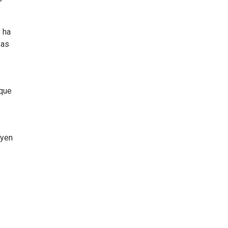
 ha
bas
s
 que
uyen