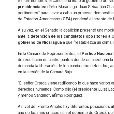
Sin dar nombres, la Cancillería instó al gobierno de Ni
presidenciales
(Félix Maradiaga, Juan Sebastián Cham
pertinentes” para llevar a cabo un proceso democrátic
de Estados Americanos (
OEA
) condenó el arresto de
A su vez, en el Senado la coalición presentó una moci
ante la
detención de los candidatos opositores a 
gobierno de Nicaragua
a que “restablezca un clima i
En la Cámara de Representantes, el
Partido Nacional
de resolución de cuatro puntos donde se cuestiona la 
demanda la liberación de los candidatos detenidos, a
en la sesión de la Cámara Baja.
“El señor Ortega viene ratificando lo que hace varios
derechos humanos. Como dijo (el presidente Luis) La
y menos Sandino’”, afirmó Rodríguez.
A nivel del Frente Amplio hay diferentes posiciones 
uno de los más críticos con el gobierno de Ortega, p