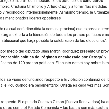
caragua a liberar “de inmediato” a los potenciales
candidatos
orro, Cristiana Chamorro y Arturo Cruz) y a tomar “las medidas
o y reconocido internacionalmente. Al mismo tiempo, la Organiz
 los mencionados líderes opositores.
ón (la cual será discutida la semana próxima) que expresa el re
Ortega
, exhorta a la liberación de todos los presos políticos e in
nstitucional que haga posible la celebración de las elecciones”.
por medio del diputado Juan Martín Rodríguez presentó un pro
“
represión política del régimen encabezado por Ortega
” y
sí como de 120 presos políticos. El asunto estará hoy sobre la 
 años se viene denunciando respecto a la violación contumaz de l
calle Pou cuando era parlamentario: ‘Ortega es cada vez más S
al respecto. El diputado Gustavo Olmos (Fuerza Renovadora) ha s
ero otros como el Partido Comunista y las bases son más cautos 