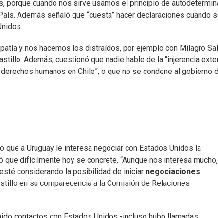
s, porque cuando nos sirve usamos el principio de autodetermin
l País. Además señaló que “cuesta” hacer declaraciones cuando s
Unidos.
atía y nos hacemos los distraídos, por ejemplo con Milagro Sa
astillo. Además, cuestionó que nadie hable de la “injerencia exte
s derechos humanos en Chile”, o que no se condene al gobierno 
o que a Uruguay le interesa negociar con Estados Unidos la
ió que difícilmente hoy se concrete. “Aunque nos interesa mucho,
sté considerando la posibilidad de iniciar
negociaciones
Bustillo en su comparecencia a la Comisión de Relaciones
enido contactos con Estados Unidos -incluso hubo llamadas