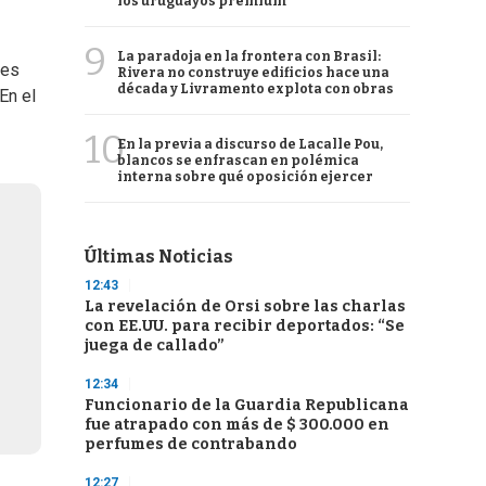
los uruguayos premium
9
La paradoja en la frontera con Brasil:
tes
Rivera no construye edificios hace una
década y Livramento explota con obras
En el
10
En la previa a discurso de Lacalle Pou,
blancos se enfrascan en polémica
interna sobre qué oposición ejercer
Últimas Noticias
12:43
La revelación de Orsi sobre las charlas
con EE.UU. para recibir deportados: “Se
juega de callado”
12:34
Funcionario de la Guardia Republicana
fue atrapado con más de $ 300.000 en
perfumes de contrabando
12:27