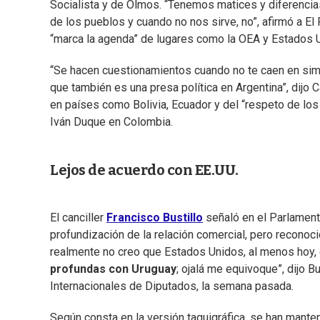
Socialista y de Olmos. “Tenemos matices y diferencia
de los pueblos y cuando no nos sirve, no”, afirmó a E
“marca la agenda” de lugares como la OEA y Estados 
“Se hacen cuestionamientos cuando no te caen en simp
que también es una presa política en Argentina”, dijo C
en países como Bolivia, Ecuador y del “respeto de lo
Iván Duque en Colombia.
Lejos de acuerdo con EE.UU.
El canciller
Francisco Bustillo
señaló en el Parlament
profundización de la relación comercial, pero reconoc
realmente no creo que Estados Unidos, al menos hoy, e
profundas con Uruguay
; ojalá me equivoque”, dijo 
Internacionales de Diputados, la semana pasada.
Según consta en la versión taquigráfica, se han mant