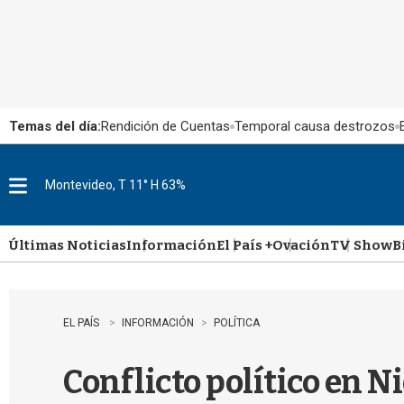
Temas del día:
Rendición de Cuentas
Temporal causa destrozos
Montevideo, T 11° H 63%
M
e
n
u
Últimas Noticias
Información
El País +
Ovación
TV Show
B
EL PAÍS
INFORMACIÓN
POLÍTICA
Conflicto político en 