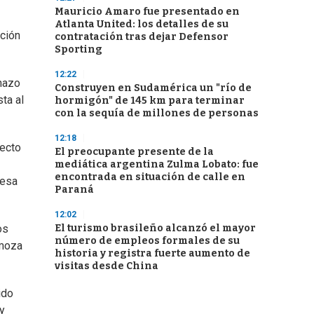
Mauricio Amaro fue presentado en
Atlanta United: los detalles de su
ación
contratación tras dejar Defensor
Sporting
12:22
chazo
Construyen en Sudamérica un "río de
sta al
hormigón" de 145 km para terminar
con la sequía de millones de personas
12:18
yecto
El preocupante presente de la
mediática argentina Zulma Lobato: fue
encontrada en situación de calle en
mesa
Paraná
12:02
El turismo brasileño alcanzó el mayor
os
número de empleos formales de su
omoza
historia y registra fuerte aumento de
visitas desde China
ido
y