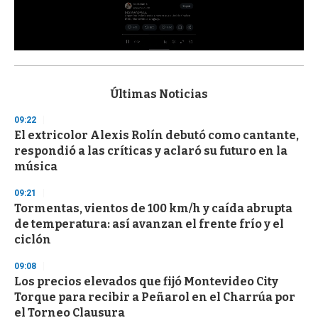
0
s
e
c
Últimas Noticias
o
n
09:22
d
El extricolor Alexis Rolín debutó como cantante,
s
o
respondió a las críticas y aclaró su futuro en la
f
música
3
3
s
09:21
e
Tormentas, vientos de 100 km/h y caída abrupta
c
de temperatura: así avanzan el frente frío y el
o
n
ciclón
d
s
09:08
Los precios elevados que fijó Montevideo City
Torque para recibir a Peñarol en el Charrúa por
el Torneo Clausura