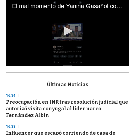
El mal momento de Yanina Gasañol con un hincha argentino en "Subrayado"
0
s
e
c
Últimas Noticias
o
n
16:34
d
Preocupación en INR tras resolución judicial que
s
o
autorizó visita conyugal al líder narco
f
Fernández Albín
3
3
s
16:33
e
Influencer que escapó corriendo de casa de