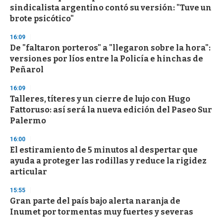
c
sindicalista argentino contó su versión: "Tuve un
o
n
brote psicótico"
d
s
16:09
De "faltaron porteros" a "llegaron sobre la hora":
versiones por líos entre la Policía e hinchas de
Peñarol
16:09
Talleres, títeres y un cierre de lujo con Hugo
Fattoruso: así será la nueva edición del Paseo Sur
Palermo
16:00
El estiramiento de 5 minutos al despertar que
ayuda a proteger las rodillas y reduce la rigidez
articular
15:55
Gran parte del país bajo alerta naranja de
Inumet por tormentas muy fuertes y severas