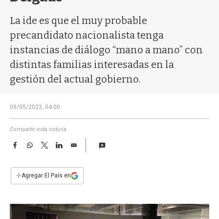
a
La ide es que el muy probable
precandidato nacionalista tenga
instancias de diálogo “mano a mano” con
distintas familias interesadas en la
gestión del actual gobierno.
09/05/2023, 04:00
Compartir esta noticia
F
W
T
L
E
a
h
w
i
m
c
a
i
n
a
e
t
t
k
i
+
Agregar El País en
b
s
t
e
l
o
A
e
d
o
p
r
I
k
p
n