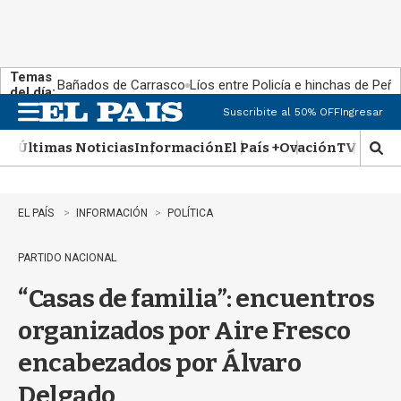
Temas
Bañados de Carrasco
Líos entre Policía e hinchas de Peña
del día:
Suscribite al 50% OFF
Ingresar
M
e
Últimas Noticias
Información
El País +
Ovación
TV Show
n
M
u
o
s
t
EL PAÍS
INFORMACIÓN
POLÍTICA
r
a
PARTIDO NACIONAL
r
b
“Casas de familia”: encuentros
�
s
organizados por Aire Fresco
q
u
encabezados por Álvaro
e
d
Delgado