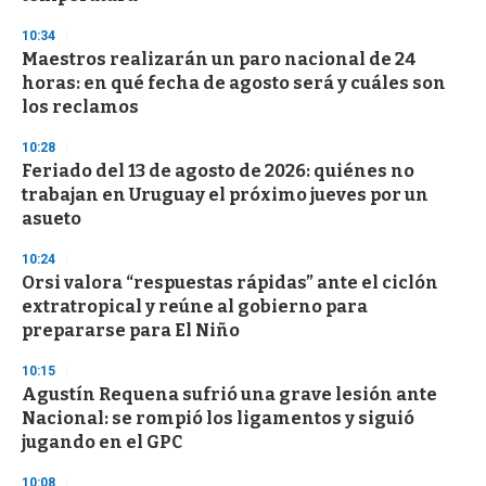
3
s
10:34
e
Maestros realizarán un paro nacional de 24
c
horas: en qué fecha de agosto será y cuáles son
o
n
los reclamos
d
s
10:28
Feriado del 13 de agosto de 2026: quiénes no
trabajan en Uruguay el próximo jueves por un
asueto
10:24
Orsi valora “respuestas rápidas” ante el ciclón
extratropical y reúne al gobierno para
prepararse para El Niño
10:15
Agustín Requena sufrió una grave lesión ante
Nacional: se rompió los ligamentos y siguió
jugando en el GPC
10:08