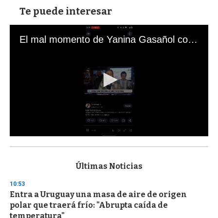
Te puede interesar
El mal momento de Yanina Gasañol con un hincha argentino en "Subrayado"
0
s
e
c
Últimas Noticias
o
n
10:53
d
Entra a Uruguay una masa de aire de origen
s
o
polar que traerá frío: "Abrupta caída de
f
temperatura"
3