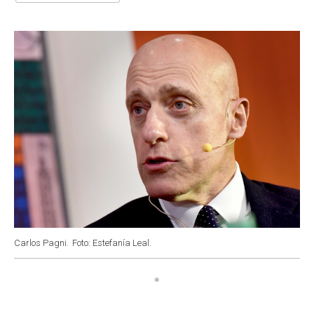
o
A
e
d
o
p
r
I
k
p
n
Carlos Pagni.
Foto: Estefanía Leal.