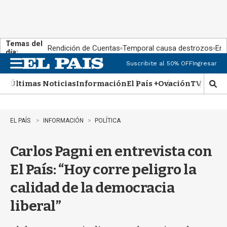
Temas del
Rendición de Cuentas
Temporal causa destrozos
En 
día:
Suscribite al 50% OFF
Ingresar
M
e
Últimas Noticias
Información
El País +
Ovación
TV Show
n
M
u
o
s
t
EL PAÍS
INFORMACIÓN
POLÍTICA
r
a
Carlos Pagni en entrevista con
r
b
El País: “Hoy corre peligro la
�
s
calidad de la democracia
q
u
liberal”
e
d