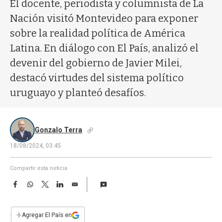
a
El docente, periodista y columnista de La
Nación visitó Montevideo para exponer
sobre la realidad política de América
Latina. En diálogo con El País, analizó el
devenir del gobierno de Javier Milei,
destacó virtudes del sistema político
uruguayo y planteó desafíos.
Gonzalo Terra
18/08/2024, 03:45
Compartir esta noticia
F
W
T
L
E
a
h
w
i
m
c
a
i
n
a
e
t
t
k
i
+
Agregar El País en
b
s
t
e
l