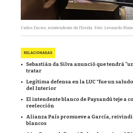
Carlos Enciso, exintendente de Florida.
Foto: Leonardo Mainé
RELACIONADAS
Sebastián da Silva anunció que tendrá "un
tratar
Legítima defensa en la LUC “fue un saludo
del Interior
El intendente blanco de Paysandú teje a c
reelección
Alianza País promueve a García, reivindi
blancos