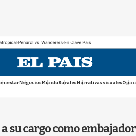
atropical
Peñarol vs. Wanderers
En Clave País
ienestar
Negocios
Mundo
Rurales
Narrativas visuales
Opin
 a su cargo como embajador