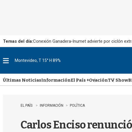
Temas del día:
Conexión Ganadera
Inumet advierte por ciclón extr
Montevideo, T 15° H 89%
M
e
n
u
Últimas Noticias
Información
El País +
Ovación
TV Show
B
EL PAÍS
INFORMACIÓN
POLÍTICA
Carlos Enciso renunció