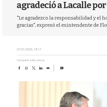
agradeció a Lacalle por
"Le agradezco la responsabilidad y el h
gracias", expresó el exintendente de Flo
27/01/2025, 18:17
Compartir esta noticia
F
W
T
L
E
a
h
w
i
m
c
a
i
n
a
e
t
t
k
i
b
s
t
e
l
o
A
e
d
o
p
r
I
k
p
n