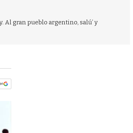
s
q
u
e
. Al gran pueblo argentino, salú’ y
d
a
 en