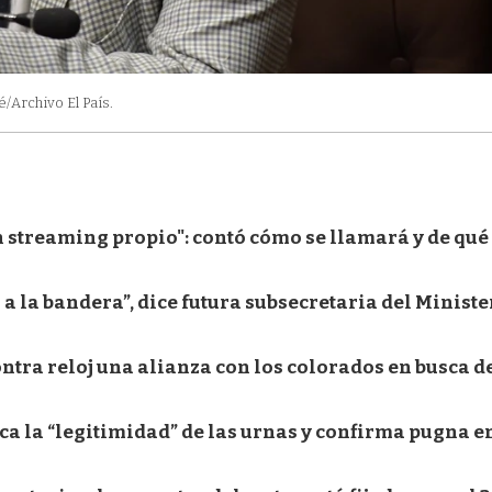
/Archivo El País.
 streaming propio": contó cómo se llamará y de qué 
 a la bandera”, dice futura subsecretaria del Ministe
ontra reloj una alianza con los colorados en busca de
ca la “legitimidad” de las urnas y confirma pugna e