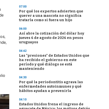
07:00
u
Por qué los expertos advierten que
 de
querer a una mascota no significa
tratarla como si fuera un hijo
06:00
Así abre la cotización del dólar hoy
dos,
jueves 6 de agosto de 2026 en pesos
uruguayos
nde,
04:42
Las "presiones" de Estados Unidos que
ha recibido el gobierno en este
período y qué diálogo se está
manteniendo
plio
04:30
Por qué la periodontitis agrava las
enfermedades autoinmunes y qué
hábitos ayudan a prevenirla
04:10
Estados Unidos frena el ingreso de
aguacate de México: los motivos detrás