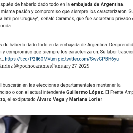
 después de haberlo dado todo en la
embajada de Argentina
.
 misma pasión y compromiso que siempre los caracterizaron. S
a latir por Uruguay", señaló Caramés, que fue secretario privado
orida.
és de haberlo dado todo en la embajada de Argentina. Desprendi
 y compromiso que siempre los caracterizaron. Su labor trascie
ir…
https://t.co/P2ll60MVum
pic.twitter.com/SwvGPBH6yu
nández (@pochocarames)
January 27, 2025
al
buscarán en las elecciones departamentales mantener la
nciso o con el actual intendente
Guillermo López
. El Frente Am
tto
, el exdiputado
Álvaro Vega
y
Mariana Lorier
.