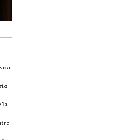
va a
rio
 la
ntre