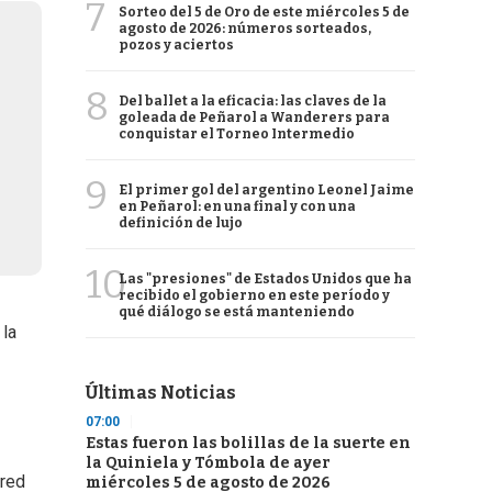
7
Sorteo del 5 de Oro de este miércoles 5 de
agosto de 2026: números sorteados,
pozos y aciertos
8
Del ballet a la eficacia: las claves de la
goleada de Peñarol a Wanderers para
conquistar el Torneo Intermedio
9
El primer gol del argentino Leonel Jaime
en Peñarol: en una final y con una
definición de lujo
10
Las "presiones" de Estados Unidos que ha
recibido el gobierno en este período y
qué diálogo se está manteniendo
la
Últimas Noticias
07:00
Estas fueron las bolillas de la suerte en
la Quiniela y Tómbola de ayer
 red
miércoles 5 de agosto de 2026