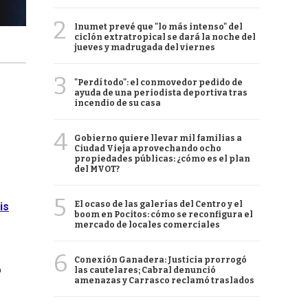
2
Inumet prevé que "lo más intenso" del
ciclón extratropical se dará la noche del
jueves y madrugada del viernes
3
"Perdí todo": el conmovedor pedido de
ayuda de una periodista deportiva tras
incendio de su casa
4
Gobierno quiere llevar mil familias a
Ciudad Vieja aprovechando ocho
propiedades públicas: ¿cómo es el plan
del MVOT?
5
El ocaso de las galerías del Centro y el
is
boom en Pocitos: cómo se reconfigura el
mercado de locales comerciales
6
Conexión Ganadera: Justicia prorrogó
ó
las cautelares; Cabral denunció
amenazas y Carrasco reclamó traslados