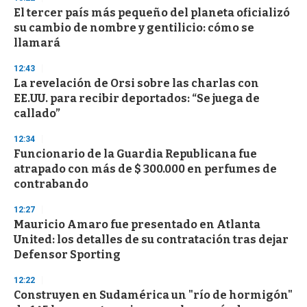
s
El tercer país más pequeño del planeta oficializó
su cambio de nombre y gentilicio: cómo se
llamará
12:43
La revelación de Orsi sobre las charlas con
EE.UU. para recibir deportados: “Se juega de
callado”
12:34
Funcionario de la Guardia Republicana fue
atrapado con más de $ 300.000 en perfumes de
contrabando
12:27
Mauricio Amaro fue presentado en Atlanta
United: los detalles de su contratación tras dejar
Defensor Sporting
12:22
Construyen en Sudamérica un "río de hormigón"