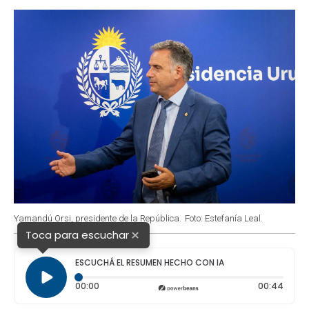
o
p
r
I
k
p
n
Yamandú Orsi, presidente de la República.
Foto: Estefanía Leal.
×
Toca para escuchar
ESCUCHÁ EL RESUMEN HECHO CON IA
Tiempo transcurrido: 0 segundos
Durac
00:00
00:44