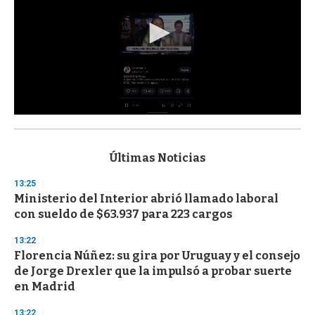
0
s
e
c
Últimas Noticias
o
n
13:25
d
Ministerio del Interior abrió llamado laboral
s
o
con sueldo de $63.937 para 223 cargos
f
3
13:22
3
s
Florencia Núñez: su gira por Uruguay y el consejo
e
de Jorge Drexler que la impulsó a probar suerte
c
en Madrid
o
n
d
13:22