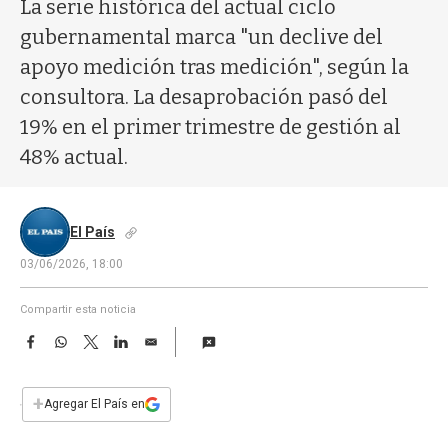
a
La serie histórica del actual ciclo
gubernamental marca "un declive del
apoyo medición tras medición", según la
consultora. La desaprobación pasó del
19% en el primer trimestre de gestión al
48% actual.
El País
03/06/2026, 18:00
Compartir esta noticia
F
W
T
L
E
a
h
w
i
m
c
a
i
n
a
e
t
t
k
i
+
Agregar El País en
b
s
t
e
l
o
A
e
d