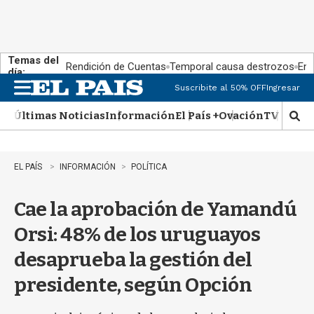
Temas del
Rendición de Cuentas
Temporal causa destrozos
En 
día:
Suscribite al 50% OFF
Ingresar
M
e
Últimas Noticias
Información
El País +
Ovación
TV Show
n
M
u
o
s
t
EL PAÍS
INFORMACIÓN
POLÍTICA
r
a
Cae la aprobación de Yamandú
r
b
Orsi: 48% de los uruguayos
�
s
desaprueba la gestión del
q
u
presidente, según Opción
e
d