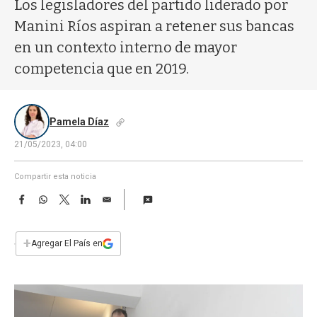
a
Los legisladores del partido liderado por
Manini Ríos aspiran a retener sus bancas
en un contexto interno de mayor
competencia que en 2019.
Pamela Díaz
21/05/2023, 04:00
Compartir esta noticia
F
W
T
L
E
a
h
w
i
m
c
a
i
n
a
e
t
t
k
i
+
Agregar El País en
b
s
t
e
l
o
A
e
d
o
p
r
I
k
p
n