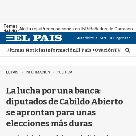
Temas
Alerta roja
Preocupaciones en INR
Bañados de Carrasco
del día:
Suscribite al 50% OFF
Ingresar
M
e
Últimas Noticias
Información
El País +
Ovación
TV Show
n
M
u
o
s
t
EL PAÍS
INFORMACIÓN
POLÍTICA
r
a
La lucha por una banca:
r
b
diputados de Cabildo Abierto
�
s
se aprontan para unas
q
u
elecciones más duras
e
d