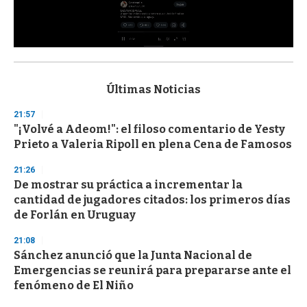
0
s
e
c
Últimas Noticias
o
n
21:57
d
"¡Volvé a Adeom!": el filoso comentario de Yesty
s
o
Prieto a Valeria Ripoll en plena Cena de Famosos
f
3
21:26
3
s
De mostrar su práctica a incrementar la
e
cantidad de jugadores citados: los primeros días
c
de Forlán en Uruguay
o
n
d
21:08
s
Sánchez anunció que la Junta Nacional de
Emergencias se reunirá para prepararse ante el
fenómeno de El Niño