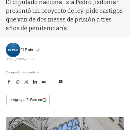
a
El diputado nacionalista Pedro Jisdonian
presentó un proyecto de ley; pide castigos
que van de dos meses de prisión a tres
años de penitenciaría.
El País
02/06/2026, 15:25
Compartir esta noticia
F
W
T
L
E
a
h
w
i
m
c
a
i
n
a
e
t
t
k
i
+
Agregar El País en
b
s
t
e
l
o
A
e
d
o
p
r
I
k
p
n