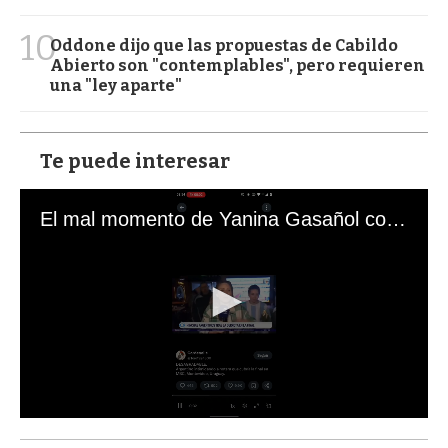
10
Oddone dijo que las propuestas de Cabildo
Abierto son "contemplables", pero requieren
una "ley aparte"
Te puede interesar
El mal momento de Yanina Gasañol con un hincha argentino en "Subrayado"
0
s