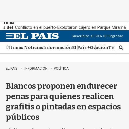
Tema
s del
Conflicto en el puerto
Explotaron cajero en Parque Miramar
día:
Suscribite al 50% OFF
Ingresar
M
e
Últimas Noticias
Información
El País +
Ovación
TV Show
n
M
u
o
s
t
EL PAÍS
INFORMACIÓN
POLÍTICA
r
a
Blancos proponen endurecer
r
b
penas para quienes realicen
�
s
grafitis o pintadas en espacios
q
u
públicos
e
d