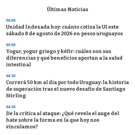
e
c
Últimas Noticias
o
n
06:00
d
Unidad Indexada hoy: cuánto cotiza la UI este
s
o
sábado 8 de agosto de 2026 en pesos uruguayos
f
3
05:00
3
s
Yogur, yogur griego y kéfir: cuáles son sus
e
diferencias y qué beneficios aportan a la salud
c
intestinal
o
n
d
04:30
s
Correrá 50 km al día por todo Uruguay: la historia
de superación tras el nuevo desafío de Santiago
Stirling
04:30
De la crítica al ataque: ¿Qué revela el auge del
hate sobre la forma en la que hoy nos
vinculamos?