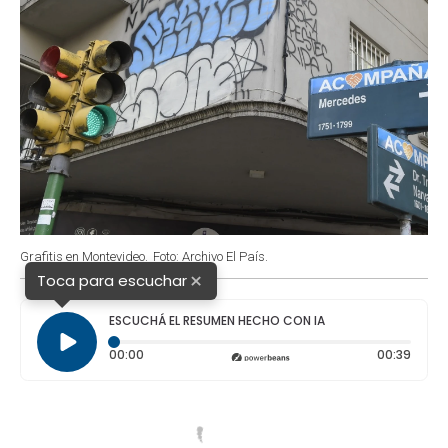
Grafitis en Montevideo.
Foto: Archivo El País.
×
Toca para escuchar
ESCUCHÁ EL RESUMEN HECHO CON IA
Tiempo transcurrido: 0 segundos
Durac
00:00
00:39