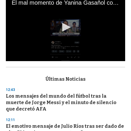
El mal momento de Yanina Gasañol con un hincha argentino en "Subrayado"
0
s
e
c
Últimas Noticias
o
n
12:43
d
Los mensajes del mundo del fútbol tras la
s
o
muerte de Jorge Messi y el minuto de silencio
f
que decretó AFA
3
3
s
12:11
e
El emotivo mensaje de Julio Ríos tras ser dado de
c