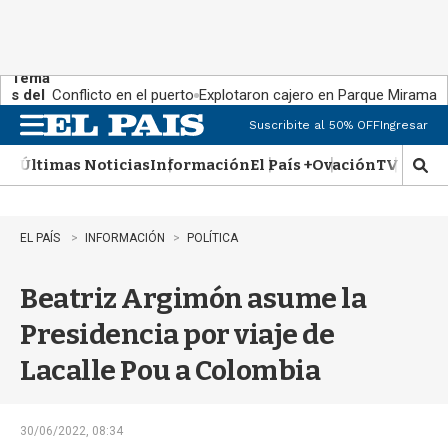
Tema
s del
Conflicto en el puerto
Explotaron cajero en Parque Miramar
día:
Suscribite al 50% OFF
Ingresar
M
e
Últimas Noticias
Información
El País +
Ovación
TV Show
n
M
u
o
s
t
EL PAÍS
INFORMACIÓN
POLÍTICA
r
a
Beatriz Argimón asume la
r
b
Presidencia por viaje de
�
s
Lacalle Pou a Colombia
q
u
e
d
30/06/2022, 08:34