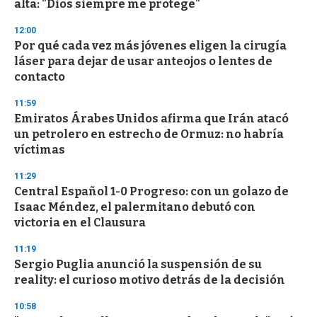
alta: "Dios siempre me protege"
o
n
d
12:00
s
Por qué cada vez más jóvenes eligen la cirugía
láser para dejar de usar anteojos o lentes de
contacto
11:59
Emiratos Árabes Unidos afirma que Irán atacó
un petrolero en estrecho de Ormuz: no habría
víctimas
11:29
Central Español 1-0 Progreso: con un golazo de
Isaac Méndez, el palermitano debutó con
victoria en el Clausura
11:19
Sergio Puglia anunció la suspensión de su
reality: el curioso motivo detrás de la decisión
10:58