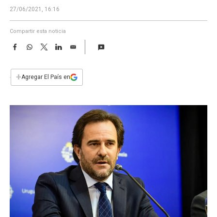
a
27/06/2021, 16:16
Compartir esta noticia
F
W
T
L
E
a
h
w
i
m
c
a
i
n
a
e
t
t
k
i
+
Agregar El País en
b
s
t
e
l
o
A
e
d
o
p
r
I
k
p
n