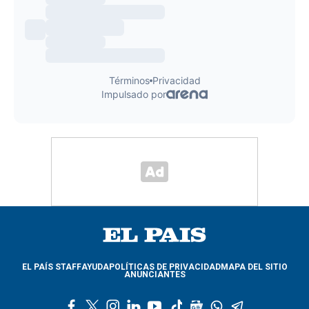
EL PAÍS STAFF
AYUDA
POLÍTICAS DE PRIVACIDAD
MAPA DEL SITIO
ANUNCIANTES
f
t
i
l
y
t
g
w
t