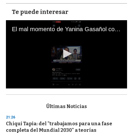
Te puede interesar
El mal momento de Yanina Gasañol con un hincha argentino en "Subrayado"
0
s
e
c
Últimas Noticias
o
n
21:26
d
Chiqui Tapia: del "trabajamos para una fase
s
o
completa del Mundial 2030" a teorías