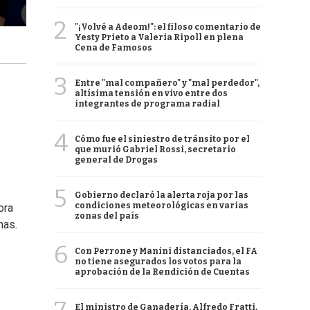
2
"¡Volvé a Adeom!": el filoso comentario de
Yesty Prieto a Valeria Ripoll en plena
Cena de Famosos
3
Entre "mal compañero" y "mal perdedor",
altísima tensión en vivo entre dos
integrantes de programa radial
4
Cómo fue el siniestro de tránsito por el
que murió Gabriel Rossi, secretario
general de Drogas
5
Gobierno declaró la alerta roja por las
condiciones meteorológicas en varias
ora
zonas del país
nas.
6
Con Perrone y Manini distanciados, el FA
no tiene asegurados los votos para la
aprobación de la Rendición de Cuentas
El ministro de Ganadería, Alfredo Fratti,