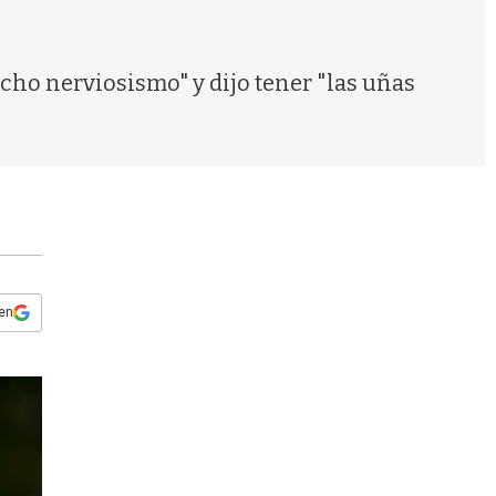
s
q
u
e
cho nerviosismo" y dijo tener "las uñas
d
a
 en