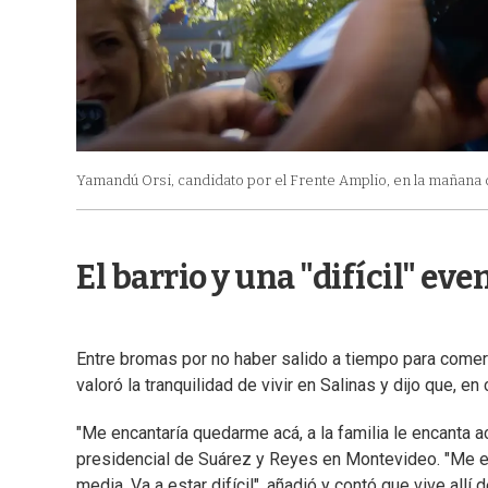
Yamandú Orsi, candidato por el Frente Amplio, en la mañana 
El barrio y una "difícil" e
Entre bromas por no haber salido a tiempo para comer 
valoró la tranquilidad de vivir en Salinas y dijo que, en
"Me encantaría quedarme acá, a la familia le encanta a
presidencial de Suárez y Reyes en Montevideo. "Me enca
media. Va a estar difícil", añadió y contó que vive allí