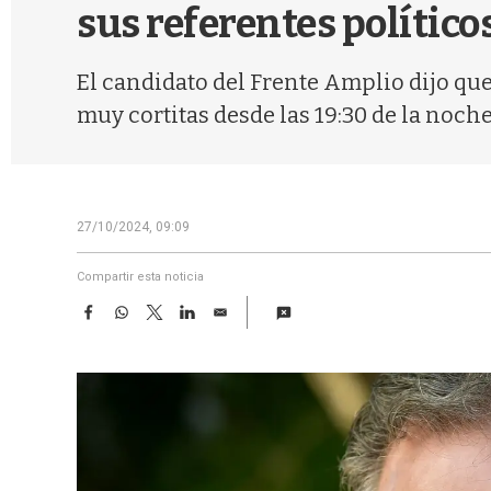
sus referentes político
El candidato del Frente Amplio dijo qu
muy cortitas desde las 19:30 de la noche
27/10/2024, 09:09
Compartir esta noticia
F
W
T
L
E
a
h
w
i
m
c
a
i
n
a
e
t
t
k
i
b
s
t
e
l
o
A
e
d
o
p
r
I
k
p
n