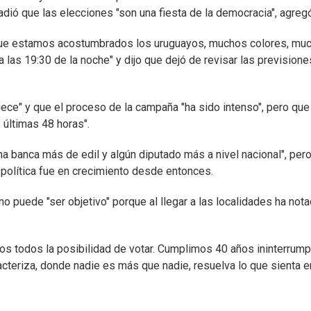
dió que las elecciones "son una fiesta de la democracia", agregó
 que estamos acostumbrados los uruguayos, muchos colores, mu
a las 19:30 de la noche" y dijo que dejó de revisar las prevision
ece" y que el proceso de la campaña "ha sido intenso", pero que
 últimas 48 horas".
a banca más de edil y algún diputado más a nivel nacional", pero
 política fue en crecimiento desde entonces.
o puede "ser objetivo" porque al llegar a las localidades ha not
s todos la posibilidad de votar. Cumplimos 40 años ininterrum
acteriza, donde nadie es más que nadie, resuelva lo que sienta e