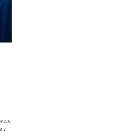
encia
a y