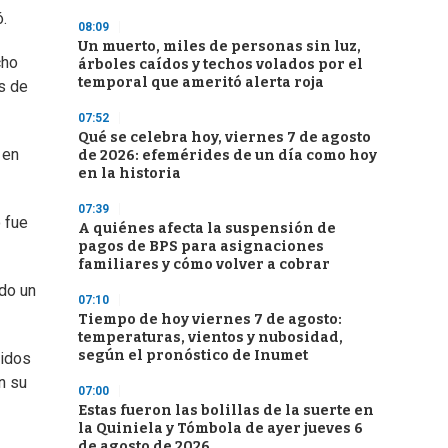
.
08:09
Un muerto, miles de personas sin luz,
cho
árboles caídos y techos volados por el
temporal que ameritó alerta roja
es de
07:52
Qué se celebra hoy, viernes 7 de agosto
 en
de 2026: efemérides de un día como hoy
en la historia
07:39
 fue
A quiénes afecta la suspensión de
pagos de BPS para asignaciones
familiares y cómo volver a cobrar
ado un
07:10
Tiempo de hoy viernes 7 de agosto:
temperaturas, vientos y nubosidad,
según el pronóstico de Inumet
pidos
n su
07:00
Estas fueron las bolillas de la suerte en
la Quiniela y Tómbola de ayer jueves 6
de agosto de 2026