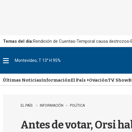
Temas del día:
Rendición de Cuentas
Temporal causa destrozos
Montevideo, T 13° H 95%
M
e
n
u
Últimas Noticias
Información
El País +
Ovación
TV Show
B
EL PAÍS
INFORMACIÓN
POLÍTICA
Antes de votar, Orsi ha