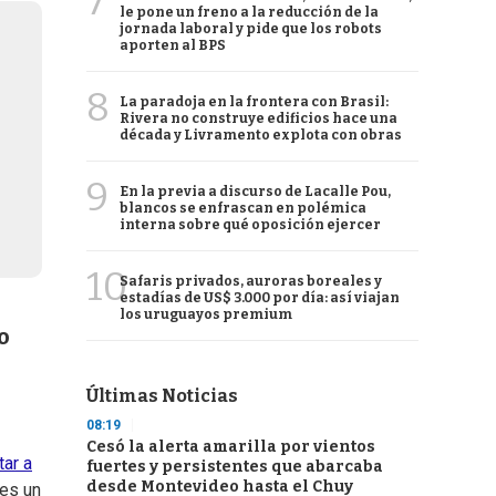
7
le pone un freno a la reducción de la
jornada laboral y pide que los robots
aporten al BPS
8
La paradoja en la frontera con Brasil:
Rivera no construye edificios hace una
década y Livramento explota con obras
9
En la previa a discurso de Lacalle Pou,
blancos se enfrascan en polémica
interna sobre qué oposición ejercer
10
Safaris privados, auroras boreales y
estadías de US$ 3.000 por día: así viajan
los uruguayos premium
o
Últimas Noticias
08:19
Cesó la alerta amarilla por vientos
tar a
fuertes y persistentes que abarcaba
desde Montevideo hasta el Chuy
 es un