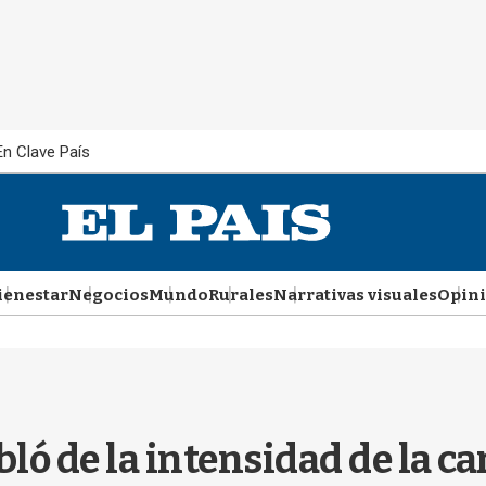
En Clave País
ienestar
Negocios
Mundo
Rurales
Narrativas visuales
Opin
bló de la intensidad de la c