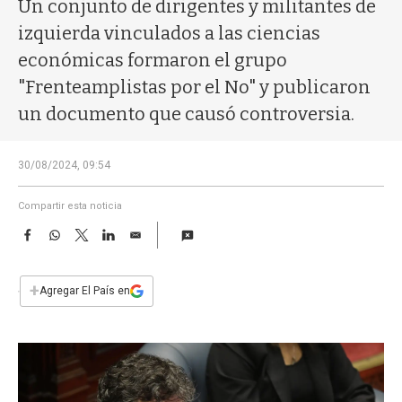
a
Un conjunto de dirigentes y militantes de
izquierda vinculados a las ciencias
económicas formaron el grupo
"Frenteamplistas por el No" y publicaron
un documento que causó controversia.
30/08/2024, 09:54
Compartir esta noticia
F
W
T
L
E
a
h
w
i
m
c
a
i
n
a
e
t
t
k
i
+
Agregar El País en
b
s
t
e
l
o
A
e
d
o
p
r
I
k
p
n