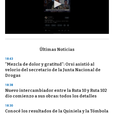
0
s
e
c
Últimas Noticias
o
n
18:43
d
"Mezcla de dolor y gratitud": Orsi asistió al
s
o
velorio del secretario de la Junta Nacional de
f
Drogas
3
3
s
18:38
e
Nuevo intercambiador entre la Ruta 10 y Ruta 102
c
dio comienzo a sus obras: todos los detalles
o
n
d
18:30
s
Conocé los resultados de la Quiniela y la Tómbola