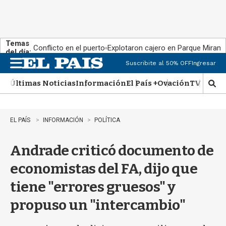
Temas
Conflicto en el puerto
Explotaron cajero en Parque Miram
del día:
Suscribite al 50% OFF
Ingresar
M
e
Últimas Noticias
Información
El País +
Ovación
TV Show
n
M
u
o
s
t
EL PAÍS
INFORMACIÓN
POLÍTICA
r
a
Andrade criticó documento de
r
b
economistas del FA, dijo que
�
s
tiene "errores gruesos" y
q
u
propuso un "intercambio"
e
d