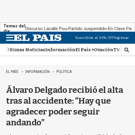
Temas del
Discurso Lacalle Pou
Partido suspendido
En Clave País
día:
Suscribite al 50% OFF
Ingresar
M
e
Últimas Noticias
Información
El País +
Ovación
TV Show
n
M
u
o
s
t
EL PAÍS
INFORMACIÓN
POLÍTICA
r
a
Álvaro Delgado recibió el alta
r
b
tras al accidente: “Hay que
�
s
agradecer poder seguir
q
u
andando”
e
d