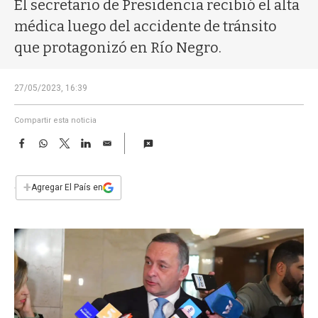
a
El secretario de Presidencia recibió el alta
médica luego del accidente de tránsito
que protagonizó en Río Negro.
27/05/2023, 16:39
Compartir esta noticia
F
W
T
L
E
a
h
w
i
m
c
a
i
n
a
e
t
t
k
i
+
Agregar El País en
b
s
t
e
l
o
A
e
d
o
p
r
I
k
p
n