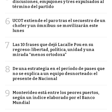
discusiones, empujones y tres expulsados al
término del partido
6
UCOT extiende el paro tras el secuestro de un
chofer y un ómnibus: se movilizarán este
lunes
7
Las 10 frases que dejó Lacalle Pou en su
regreso: libertad, política, unidad y una
mirada “menos ortodoxa”
8
De una estrategia en el período de pases que
no se explica a un equipo desnorteado: el
presente de Nacional
9
Montevideo está entre los peores puertos,
según un índice elaborado por el Banco
Mundial