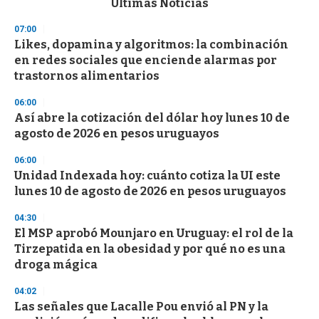
Últimas Noticias
o
n
07:00
d
Likes, dopamina y algoritmos: la combinación
s
o
en redes sociales que enciende alarmas por
f
trastornos alimentarios
3
3
s
06:00
e
Así abre la cotización del dólar hoy lunes 10 de
c
agosto de 2026 en pesos uruguayos
o
n
d
06:00
s
Unidad Indexada hoy: cuánto cotiza la UI este
lunes 10 de agosto de 2026 en pesos uruguayos
04:30
El MSP aprobó Mounjaro en Uruguay: el rol de la
Tirzepatida en la obesidad y por qué no es una
droga mágica
04:02
Las señales que Lacalle Pou envió al PN y la