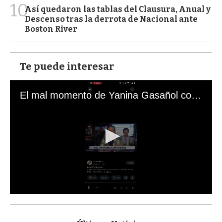
10
Así quedaron las tablas del Clausura, Anual y
Descenso tras la derrota de Nacional ante
Boston River
Te puede interesar
El mal momento de Yanina Gasañol con un hincha argentino en "Subrayado"
0
s
e
c