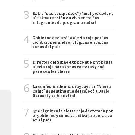
3
Entre "mal compañero" y "mal perdedor",
altísima tensión en vivo entre dos
integrantes de programa radial
4
Gobierno declaró la alerta roja por las
condiciones meteorológicas en varias
zonas del país
5
Director del Sinae explicó qué implica la
alerta roja para zonas costeras y qué
pasa con las clases
6
La confesión de una uruguaya en "Ahora
Caigo" Argentina que descolocó a Darío
Barassi y se hizo viral
7
Qué significa la alerta roja decretada por
el gobierno y cómo se activa la operativa
en el país