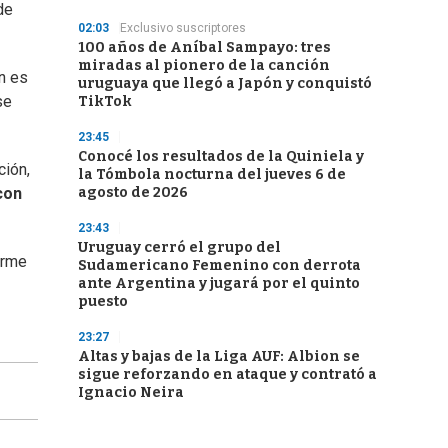
de
02:03
Exclusivo suscriptores
100 años de Aníbal Sampayo: tres
miradas al pionero de la canción
n es
uruguaya que llegó a Japón y conquistó
se
TikTok
23:45
Conocé los resultados de la Quiniela y
ción,
la Tómbola nocturna del jueves 6 de
agosto de 2026
con
23:43
Uruguay cerró el grupo del
orme
Sudamericano Femenino con derrota
ante Argentina y jugará por el quinto
puesto
23:27
Altas y bajas de la Liga AUF: Albion se
sigue reforzando en ataque y contrató a
Ignacio Neira