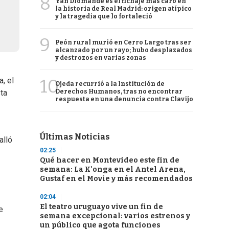
8
Yan Diomande es el fichaje más caro en
la historia de Real Madrid: origen atípico
y la tragedia que lo fortaleció
9
Peón rural murió en Cerro Largo tras ser
alcanzado por un rayo; hubo desplazados
y destrozos en varias zonas
10
, el
Ojeda recurrió a la Institución de
Derechos Humanos, tras no encontrar
sta
respuesta en una denuncia contra Clavijo
Últimas Noticias
alló
02:25
Qué hacer en Montevideo este fin de
semana: La K'onga en el Antel Arena,
Gustaf en el Movie y más recomendados
02:04
El teatro uruguayo vive un fin de
e
semana excepcional: varios estrenos y
un público que agota funciones