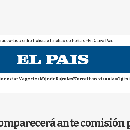
rrasco
Líos entre Policía e hinchas de Peñarol
En Clave País
ienestar
Negocios
Mundo
Rurales
Narrativas visuales
Opin
 comparecerá ante comisión 