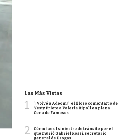
Las Más Vistas
1
"¡Volvé a Adeom!": el filoso comentario de
Yesty Prieto a Valeria Ripoll en plena
Cena de Famosos
2
Cómo fue el siniestro de tránsito por el
que murió Gabriel Rossi, secretario
general de Drogas