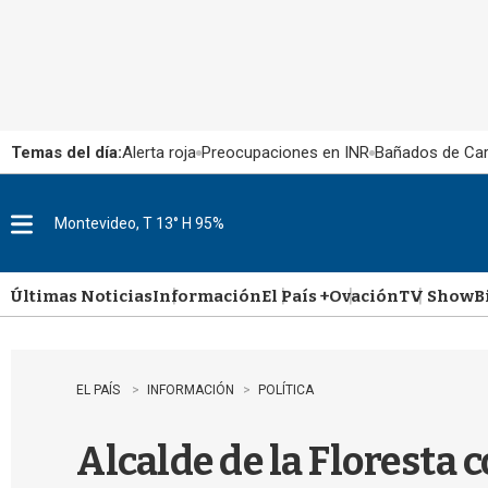
Temas del día:
Alerta roja
Preocupaciones en INR
Bañados de Ca
Montevideo, T 13° H 95%
M
e
n
u
Últimas Noticias
Información
El País +
Ovación
TV Show
B
EL PAÍS
INFORMACIÓN
POLÍTICA
Alcalde de la Floresta