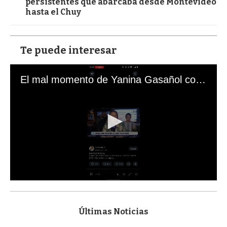
persistentes que abarcaba desde Montevideo
hasta el Chuy
Te puede interesar
El mal momento de Yanina Gasañol con un hincha argentino en "Subrayado"
0
s
e
c
Últimas Noticias
o
n