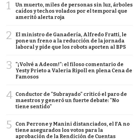
1
Un muerto, miles de personas sin luz, árboles
caídos y techos volados por el temporal que
ameritó alerta roja
2
El ministro de Ganadería, Alfredo Fratti, le
pone un freno a la reducción de la jornada
laboral y pide que los robots aporten al BPS
3
"¡Volvé a Adeom!": el filoso comentario de
Yesty Prieto a Valeria Ripoll en plena Cena de
Famosos
4
Conductor de "Subrayado" criticó el paro de
maestros y generó un fuerte debate: "No
tiene sentido"
5
Con Perrone y Manini distanciados, el FA no
tiene asegurados los votos para la
aprobación de la Rendición de Cuentas