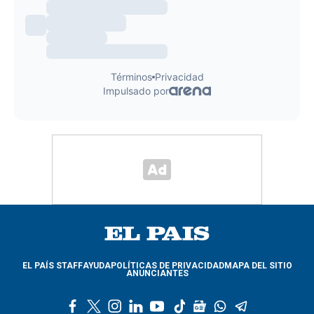
EL PAÍS STAFF
AYUDA
POLÍTICAS DE PRIVACIDAD
MAPA DEL SITIO
ANUNCIANTES
f
t
i
l
y
t
g
w
t