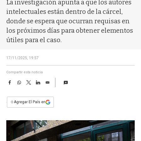
a
La investigación apunta a que los autores
intelectuales están dentro de la cárcel,
donde se espera que ocurran requisas en
los próximos días para obtener elementos
útiles para el caso.
17/11/2025, 19:57
Compartir esta noticia
F
W
T
L
E
a
h
w
i
m
c
a
i
n
a
e
t
t
k
i
+
Agregar El País en
b
s
t
e
l
o
A
e
d
o
p
r
I
k
p
n