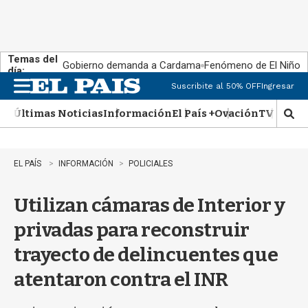
Temas del
Gobierno demanda a Cardama
Fenómeno de El Niño
día:
Suscribite al 50% OFF
Ingresar
M
e
Últimas Noticias
Información
El País +
Ovación
TV Show
n
M
u
o
s
t
EL PAÍS
INFORMACIÓN
POLICIALES
r
a
Utilizan cámaras de Interior y
r
b
privadas para reconstruir
�
s
trayecto de delincuentes que
q
u
atentaron contra el INR
e
d