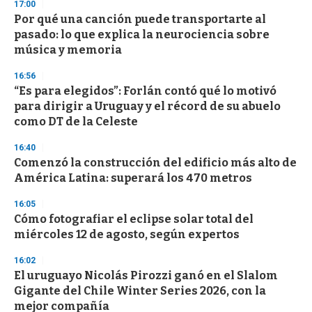
17:00
d
Por qué una canción puede transportarte al
s
o
pasado: lo que explica la neurociencia sobre
f
música y memoria
3
3
s
16:56
e
“Es para elegidos”: Forlán contó qué lo motivó
c
para dirigir a Uruguay y el récord de su abuelo
o
n
como DT de la Celeste
d
s
16:40
Comenzó la construcción del edificio más alto de
América Latina: superará los 470 metros
16:05
Cómo fotografiar el eclipse solar total del
miércoles 12 de agosto, según expertos
16:02
El uruguayo Nicolás Pirozzi ganó en el Slalom
Gigante del Chile Winter Series 2026, con la
mejor compañía