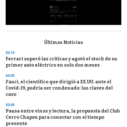
0
s
e
c
Últimas Noticias
o
n
03:10
d
Ferrari superó las críticas y agotó el stock de su
s
o
primer auto eléctrico en solo dos meses
f
3
03:05
3
s
Fauci, el científico que dirigió a EE.UU. ante el
e
Covid-19, podría ser condenado: las claves del
c
caso
o
n
d
03:05
s
Pausa entre vinos y lectura, la propuesta del Club
Cerro Chapeu para conectar con el tiempo
presente