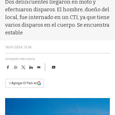
a
Dos delincuentes llegaron en moto y
efectuaron disparos. El hombre, dueño del
local, fue internado en un CTI, ya que tiene
varios disparos en el cuerpo. Se encuentra
estable
18/01/2024, 15:36
Compartir esta noticia
F
W
T
L
E
a
h
w
i
m
c
a
i
n
a
e
t
t
k
i
+
Agregar El País en
b
s
t
e
l
o
A
e
d
o
p
r
I
k
p
n