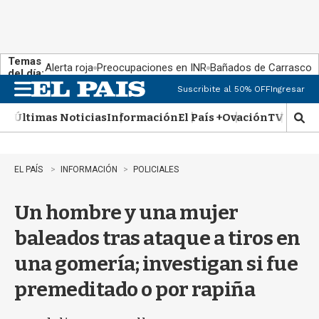
Temas
Alerta roja
Preocupaciones en INR
Bañados de Carrasco
del día:
Suscribite al 50% OFF
Ingresar
M
e
Últimas Noticias
Información
El País +
Ovación
TV Show
n
M
u
o
s
t
EL PAÍS
INFORMACIÓN
POLICIALES
r
a
Un hombre y una mujer
r
b
baleados tras ataque a tiros en
�
s
una gomería; investigan si fue
q
u
premeditado o por rapiña
e
d