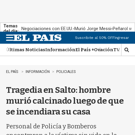
Temas
Negociaciones con EE.UU.
Murió Jorge Messi
Peñarol vs
del día:
Suscribite al 50% OFF
Ingresar
M
e
Últimas Noticias
Información
El País +
Ovación
TV Show
n
M
u
o
s
t
EL PAÍS
INFORMACIÓN
POLICIALES
r
a
Tragedia en Salto: hombre
r
b
murió calcinado luego de que
�
s
se incendiara su casa
q
u
e
Personal de Policía y Bomberos
d