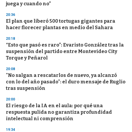
n
juega y cuando no”
d
s
20:36
El plan que liberó 500 tortugas gigantes para
hacer florecer plantas en medio del Sahara
20:18
“Esto que pasó es raro”: Evaristo González tras la
suspensión del partido entre Montevideo City
Torque y Peñarol
20:08
"No salgan a rescatarlos de nuevo, ya alcanzó
con lo del año pasado": el duro mensaje de Ruglio
tras suspensión
20:00
El riesgo de la IA en el aula: por qué una
respuesta pulida no garantiza profundidad
intelectual ni comprensión
19:34