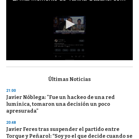
0
s
e
c
Últimas Noticias
o
n
21:00
d
Javier Nóblega: "Fue un hackeo de una red
s
o
lumínica, tomaron una decisión un poco
f
apresurada"
3
3
s
20:48
e
Javier Feres tras suspender el partido entre
c
Torque y Peñarol: “Soy yo el que decide cuando se
o