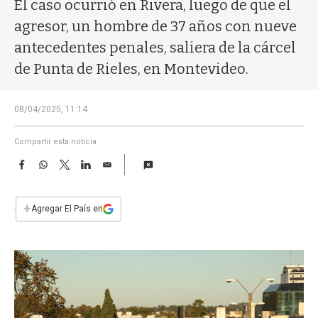
a
El caso ocurrió en Rivera, luego de que el
agresor, un hombre de 37 años con nueve
antecedentes penales, saliera de la cárcel
de Punta de Rieles, en Montevideo.
08/04/2025, 11:14
Compartir esta noticia
F
W
T
L
E
a
h
w
i
m
c
a
i
n
a
e
t
t
k
i
+
Agregar El País en
b
s
t
e
l
o
A
e
d
o
p
r
I
k
p
n