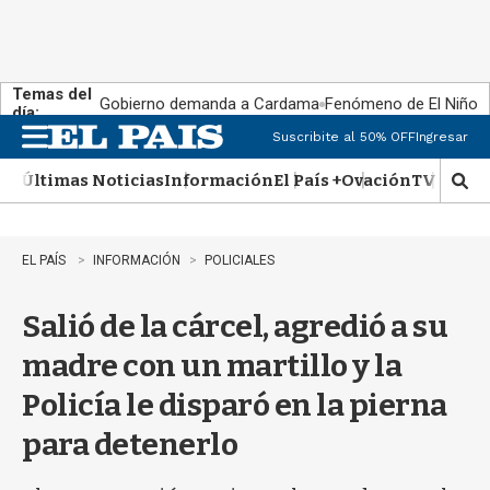
Temas del
Gobierno demanda a Cardama
Fenómeno de El Niño
día:
Suscribite al 50% OFF
Ingresar
M
e
Últimas Noticias
Información
El País +
Ovación
TV Show
n
M
u
o
s
t
EL PAÍS
INFORMACIÓN
POLICIALES
r
a
Salió de la cárcel, agredió a su
r
b
madre con un martillo y la
�
s
Policía le disparó en la pierna
q
u
para detenerlo
e
d