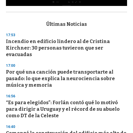
0
s
e
c
Últimas Noticias
o
n
17:53
d
Incendio en edificio lindero al de Cristina
s
o
Kirchner: 30 personas tuvieron que ser
f
evacuadas
3
3
s
17:00
e
Por qué una canción puede transportarte al
c
pasado: lo que explica la neurociencia sobre
o
n
música y memoria
d
s
16:56
“Es para elegidos”: Forlán contó qué lo motivó
para dirigir a Uruguay y el récord de su abuelo
como DT de la Celeste
16:40