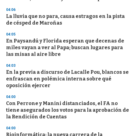
f
3
04:06
3
s
La lluvia que no para, causa estragos en la pista
e
de césped de Maroñas
c
o
04:05
n
d
En Paysandú y Florida esperan que decenas de
s
miles vayan a ver al Papa; buscan lugares para
las misas al aire libre
04:03
En la previa a discurso de Lacalle Pou, blancos se
enfrascan en polémica interna sobre qué
oposición ejercer
04:00
Con Perrone y Manini distanciados, el FA no
tiene asegurados los votos para la aprobación de
la Rendición de Cuentas
04:00
Bioinformática: la nueva carrera de la