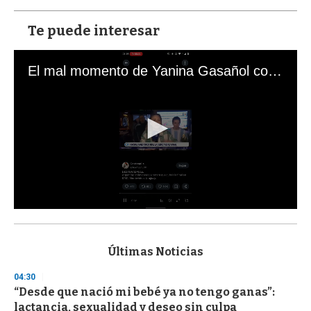
Te puede interesar
El mal momento de Yanina Gasañol con un hincha argentino en "Subrayado"
0
s
e
c
Últimas Noticias
o
n
04:30
d
“Desde que nació mi bebé ya no tengo ganas”:
s
o
lactancia, sexualidad y deseo sin culpa