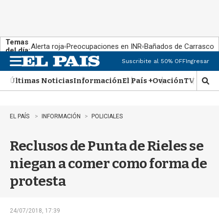
Temas
Alerta roja
Preocupaciones en INR
Bañados de Carrasco
del día:
Suscribite al 50% OFF
Ingresar
M
e
Últimas Noticias
Información
El País +
Ovación
TV Show
n
M
u
o
s
t
EL PAÍS
INFORMACIÓN
POLICIALES
r
a
Reclusos de Punta de Rieles se
r
b
niegan a comer como forma de
�
s
protesta
q
u
e
d
24/07/2018, 17:39