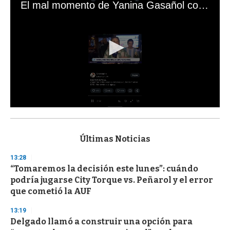
El mal momento de Yanina Gasañol con un hincha argentino en "Subrayado"
0
s
e
c
Últimas Noticias
o
n
13:28
d
“Tomaremos la decisión este lunes”: cuándo
s
o
podría jugarse City Torque vs. Peñarol y el error
f
que cometió la AUF
3
3
s
13:19
e
Delgado llamó a construir una opción para
c