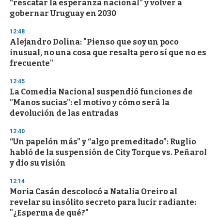
“rescatar la esperanza nacional” y volver a
o
n
gobernar Uruguay en 2030
d
s
12:48
Alejandro Dolina: "Pienso que soy un poco
inusual, no una cosa que resalta pero sí que no es
frecuente"
12:45
La Comedia Nacional suspendió funciones de
"Manos sucias": el motivo y cómo será la
devolución de las entradas
12:40
“Un papelón más” y “algo premeditado”: Ruglio
habló de la suspensión de City Torque vs. Peñarol
y dio su visión
12:14
Moria Casán descolocó a Natalia Oreiro al
revelar su insólito secreto para lucir radiante:
"¿Esperma de qué?"