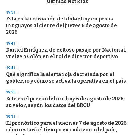
Últimas Noticias
o
n
19:51
d
Esta es la cotización del dólar hoy en pesos
s
o
uruguayos al cierre del jueves 6 de agosto de
f
2026
3
3
s
19:41
e
Daniel Enríquez, de exitoso pasaje por Nacional,
c
vuelve a Colón en el rol de director deportivo
o
n
d
19:41
s
Qué significa la alerta roja decretada por el
gobierno y cómo se activa la operativa en el país
19:35
Este es el precio del oro hoy 6 de agosto de 2026:
su valor, según los datos del BROU
19:11
El pronóstico para el viernes 7 de agosto de 2026:
cómo estará el tiempo en cada zona del país,