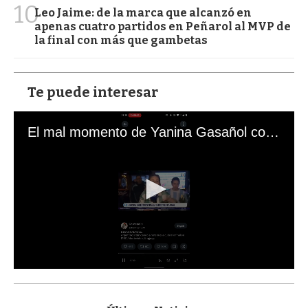
10
Leo Jaime: de la marca que alcanzó en
apenas cuatro partidos en Peñarol al MVP de
la final con más que gambetas
Te puede interesar
El mal momento de Yanina Gasañol con un hincha argentino en "Subrayado"
0
s
e
c