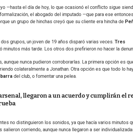
uyo —hasta el día de hoy, lo que ocasionó el conflicto sigue sien
 formalización, el abogado del imputado —que para ese entonces
orque un grupo de hinchas creyó que su cliente era hincha de
Peñ
 dos grupos, un joven de 19 años disparó varias veces.
Tres
ió minutos más tarde. Los otros dos prefirieron no hacer la denun
, aunque nunca pudieron corroborarlas. La primera opción es qu
hiriendo colateralmente a Jonathan. Otra opción es que todo lo ha
 barra
del club, o fomentar una pelea.
rsenal, llegaron a un acuerdo y cumplirán el r
prueba
ntes no distinguieron los sonidos, ya que hacía varios minutos 
s salieron corriendo, aunque nunca llegaron a ser individualizada