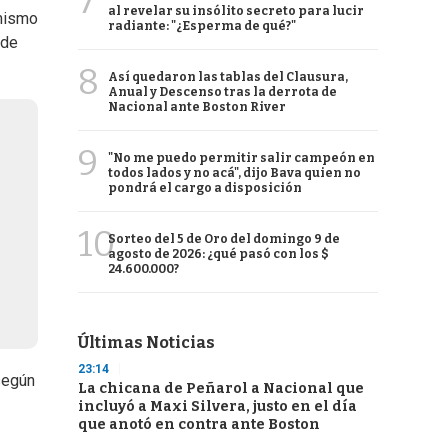
7
al revelar su insólito secreto para lucir
mismo
radiante: "¿Esperma de qué?"
 de
8
Así quedaron las tablas del Clausura,
Anual y Descenso tras la derrota de
Nacional ante Boston River
9
"No me puedo permitir salir campeón en
todos lados y no acá", dijo Bava quien no
pondrá el cargo a disposición
10
Sorteo del 5 de Oro del domingo 9 de
agosto de 2026: ¿qué pasó con los $
24.600.000?
Últimas Noticias
23:14
 según
La chicana de Peñarol a Nacional que
incluyó a Maxi Silvera, justo en el día
que anotó en contra ante Boston