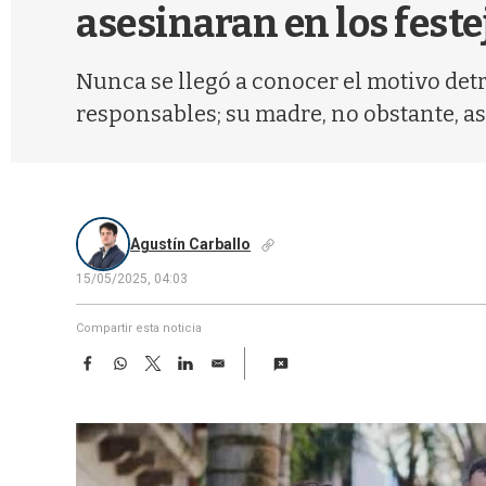
asesinaran en los feste
Nunca se llegó a conocer el motivo detr
responsables; su madre, no obstante, a
Agustín Carballo
15/05/2025, 04:03
Compartir esta noticia
F
W
T
L
E
a
h
w
i
m
c
a
i
n
a
e
t
t
k
i
b
s
t
e
l
o
A
e
d