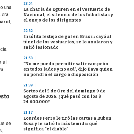
23:04
do una
La charla de Eguren en el vestuario de
 era
Nacional, el silencio de los futbolistas y
el enojo de los dirigentes
arol
,
22:32
Insólito festejo de gol en Brasil: cayó al
túnel de los vestuarios, se lo anularon y
salió lesionado
cia.
21:53
e el
"No me puedo permitir salir campeón
en todos lados y no acá", dijo Bava quien
ya
no pondrá el cargo a disposición
21:39
Sorteo del 5 de Oro del domingo 9 de
esto
agosto de 2026: ¿qué pasó con los $
24.600.000?
21:17
Lourdes Ferro le tiró las cartas a Ruben
que se
Sosa y le salió la más temida: qué
significa "el diablo"
s,