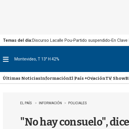
Temas del día:
Discurso Lacalle Pou
Partido suspendido
En Clave 
Montevideo, T 13° H 42%
M
e
n
u
Últimas Noticias
Información
El País +
Ovación
TV Show
B
EL PAÍS
INFORMACIÓN
POLICIALES
"No hay consuelo", dice