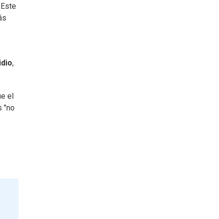
 Este
ás
idio
,
e el
s "no