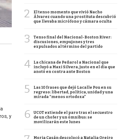
2
El tenso momento que vivió Nacho
Álvarez cuando una prostituta descubrió
que llevaba micrófono y cámara oculta
3
Tenso final del Nacional-Boston River:
discusiones, empujones y tres
expulsados al término del partido
4
La chicana de Peñarol a Nacional que
incluyó a Maxi Silvera, justo en el día que
anotó en contra ante Boston
5
Las 10 frases que dejó Lacalle Pou en su
regreso: libertad, política, unidad y una
mirada “menos ortodoxa”
la
6
UCOT extiende el paro tras el secuestro
ros, y
de un chofer y un ómnibus: se
movilizarán este lunes
Moria Casán descolocó a Natalia Oreiro