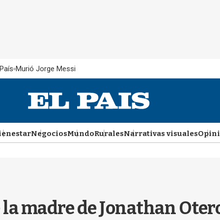
País
Murió Jorge Messi
ienestar
Negocios
Mundo
Rurales
Narrativas visuales
Opin
 la madre de Jonathan Otero