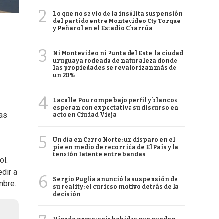
2
Lo que no se vio de la insólita suspensión
del partido entre Montevideo Cty Torque
y Peñarol en el Estadio Charrúa
3
Ni Montevideo ni Punta del Este: la ciudad
uruguaya rodeada de naturaleza donde
las propiedades se revalorizan más de
un 20%
4
Lacalle Pou rompe bajo perfil y blancos
esperan con expectativa su discurso en
las
acto en Ciudad Vieja
5
Un día en Cerro Norte: un disparo en el
pie en medio de recorrida de El País y la
tensión latente entre bandas
ol.
dir a
6
Sergio Puglia anunció la suspensión de
mbre.
su reality: el curioso motivo detrás de la
decisión