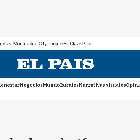
rol vs. Montevideo City Torque
En Clave País
ienestar
Negocios
Mundo
Rurales
Narrativas visuales
Opin