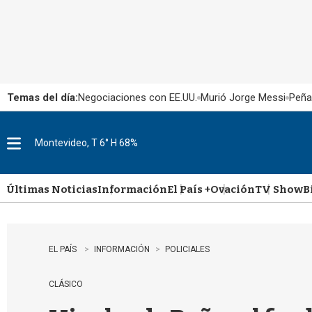
Temas del día:
Negociaciones con EE.UU.
Murió Jorge Messi
Peña
Montevideo, T 6° H 68%
M
e
n
u
Últimas Noticias
Información
El País +
Ovación
TV Show
B
EL PAÍS
INFORMACIÓN
POLICIALES
CLÁSICO