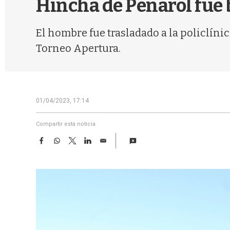
Hincha de Peñarol fue 
El hombre fue trasladado a la policlínic
Torneo Apertura.
01/04/2023, 17:14
Compartir esta noticia
F
W
T
L
E
a
h
w
i
m
c
a
i
n
a
e
t
t
k
i
b
s
t
e
l
o
A
e
d
o
p
r
I
k
p
n