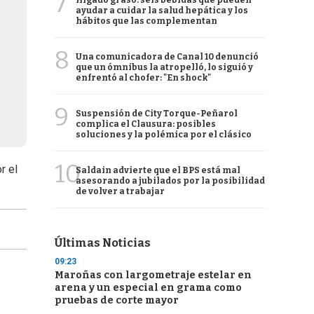
7
Hígado graso: seis bebidas que pueden
ayudar a cuidar la salud hepática y los
hábitos que las complementan
8
Una comunicadora de Canal 10 denunció
que un ómnibus la atropelló, lo siguió y
enfrentó al chofer: "En shock"
9
Suspensión de City Torque-Peñarol
complica el Clausura: posibles
soluciones y la polémica por el clásico
10
r el
Saldain advierte que el BPS está mal
asesorando a jubilados por la posibilidad
de volver a trabajar
Últimas Noticias
09:23
Maroñas con largometraje estelar en
arena y un especial en grama como
pruebas de corte mayor