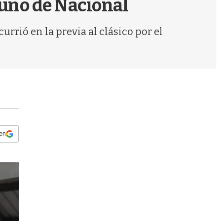
 uno de Nacional
s
q
u
urrió en la previa al clásico por el
e
d
a
 en