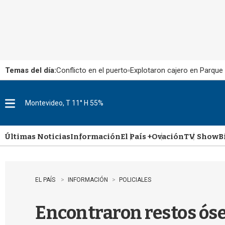
Temas del día:
Conflicto en el puerto
Explotaron cajero en Parque
Montevideo, T 11° H 55%
M
e
n
u
Últimas Noticias
Información
El País +
Ovación
TV Show
B
EL PAÍS
INFORMACIÓN
POLICIALES
Encontraron restos óse