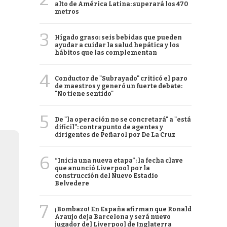
alto de América Latina: superará los 470
metros
3
Hígado graso: seis bebidas que pueden
ayudar a cuidar la salud hepática y los
hábitos que las complementan
4
Conductor de "Subrayado" criticó el paro
de maestros y generó un fuerte debate:
"No tiene sentido"
5
De "la operación no se concretará" a "está
difícil": contrapunto de agentes y
dirigentes de Peñarol por De La Cruz
6
“Inicia una nueva etapa”: la fecha clave
que anunció Liverpool por la
construcción del Nuevo Estadio
Belvedere
7
¡Bombazo! En España afirman que Ronald
Araujo deja Barcelona y será nuevo
jugador del Liverpool de Inglaterra