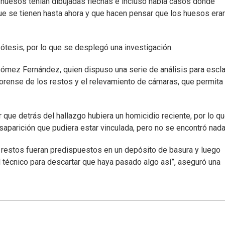
s huesos tenían dibujadas flechas e incluso había casos donde
que se tienen hasta ahora y que hacen pensar que los huesos era
ótesis, por lo que se desplegó una investigación.
ia Gómez Fernández, quien dispuso una serie de análisis para escl
 forense de los restos y el relevamiento de cámaras, que permita
que detrás del hallazgo hubiera un homicidio reciente, por lo q
saparición que pudiera estar vinculada, pero no se encontró nada
os restos fueran predispuestos en un depósito de basura y luego
l técnico para descartar que haya pasado algo así”, aseguró una