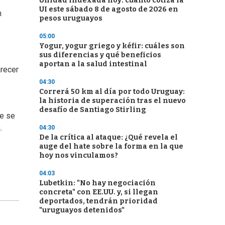
Unidad Indexada hoy: cuánto cotiza la
UI este sábado 8 de agosto de 2026 en
n
pesos uruguayos
05:00
Yogur, yogur griego y kéfir: cuáles son
sus diferencias y qué beneficios
aportan a la salud intestinal
arecer
04:30
Correrá 50 km al día por todo Uruguay:
la historia de superación tras el nuevo
desafío de Santiago Stirling
ue se
.
04:30
De la crítica al ataque: ¿Qué revela el
auge del hate sobre la forma en la que
hoy nos vinculamos?
04:03
Lubetkin: "No hay negociación
concreta" con EE.UU. y, si llegan
deportados, tendrán prioridad
"uruguayos detenidos"