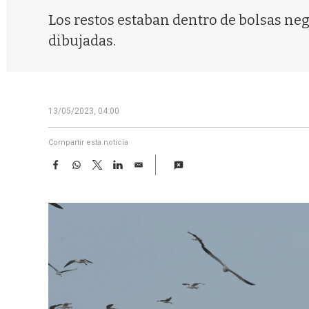
Los restos estaban dentro de bolsas neg
dibujadas.
13/05/2023, 04:00
Compartir esta noticia
F
W
T
L
E
a
h
w
i
m
c
a
i
n
a
e
t
t
k
i
b
s
t
e
l
o
A
e
d
o
p
r
I
k
p
n