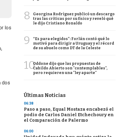
8
Georgina Rodríguez publicó un descargo
tras las críticas por su físico y reveló qué
le dijo Cristiano Ronaldo
or los
9
“Es para elegidos”: Forlán contó qué lo
motivó para dirigir a Uruguay y el récord
,
de su abuelo como DT de la Celeste
10
Oddone dijo que las propuestas de
Cabildo Abierto son "contemplables",
pero requieren una "ley aparte"
a dos
Últimas Noticias
06:38
Paso a paso, Equal Mostaza encabezó el
podio de Carlos Daniel Etchechoury en
el Comparación de Palermo
06:00