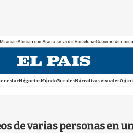
 Miramar
Afirman que Araujo se va del Barcelona
Gobierno demanda
ienestar
Negocios
Mundo
Rurales
Narrativas visuales
Opin
os de varias personas en un