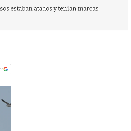
s
uesos estaban atados y tenían marcas
q
u
e
d
a
 en