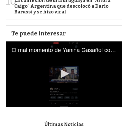
10
La confesión de una uruguaya en "Ahora
Caigo" Argentina que descolocó a Darío
Barassi y se hizo viral
Te puede interesar
El mal momento de Yanina Gasañol con un hincha argentino en "Subrayado"
0
s
e
c
Últimas Noticias
o