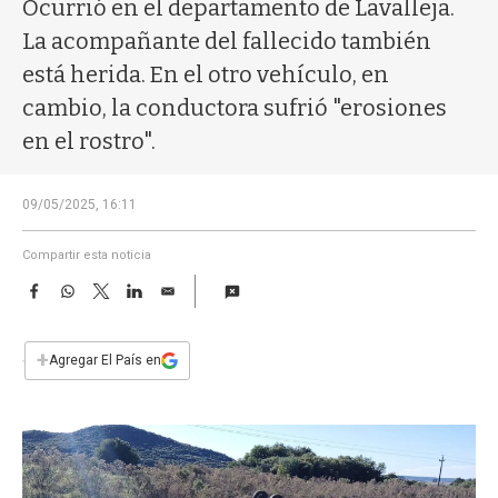
a
Ocurrió en el departamento de Lavalleja.
La acompañante del fallecido también
está herida. En el otro vehículo, en
cambio, la conductora sufrió "erosiones
en el rostro".
09/05/2025, 16:11
Compartir esta noticia
F
W
T
L
E
a
h
w
i
m
c
a
i
n
a
e
t
t
k
i
+
Agregar El País en
b
s
t
e
l
o
A
e
d
o
p
r
I
k
p
n