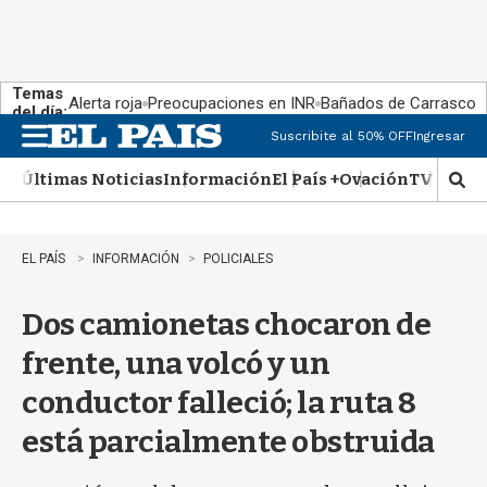
Temas
Alerta roja
Preocupaciones en INR
Bañados de Carrasco
del día:
Suscribite al 50% OFF
Ingresar
M
e
Últimas Noticias
Información
El País +
Ovación
TV Show
n
M
u
o
s
t
EL PAÍS
INFORMACIÓN
POLICIALES
r
a
Dos camionetas chocaron de
r
b
frente, una volcó y un
�
s
conductor falleció; la ruta 8
q
u
está parcialmente obstruida
e
d