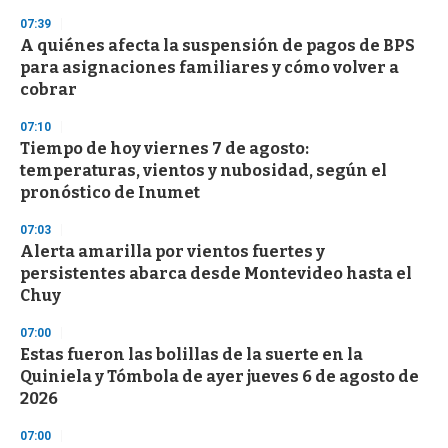
n
07:39
d
A quiénes afecta la suspensión de pagos de BPS
s
o
para asignaciones familiares y cómo volver a
f
cobrar
3
3
s
07:10
e
Tiempo de hoy viernes 7 de agosto:
c
temperaturas, vientos y nubosidad, según el
o
n
pronóstico de Inumet
d
s
07:03
Alerta amarilla por vientos fuertes y
persistentes abarca desde Montevideo hasta el
Chuy
07:00
Estas fueron las bolillas de la suerte en la
Quiniela y Tómbola de ayer jueves 6 de agosto de
2026
07:00