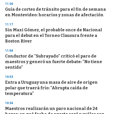
n
11:26
d
Guía de cortes de tránsito para el fin de semana
s
o
en Montevideo: horarios y zonas de afectación
f
3
11:17
3
s
Sin Maxi Gómez, el probable once de Nacional
e
para el debut en el Torneo Clausura frente a
c
Boston River
o
n
d
11:04
s
Conductor de "Subrayado" criticó el paro de
maestros y generó un fuerte debate: "No tiene
sentido"
10:53
Entra a Uruguay una masa de aire de origen
polar que traerá frío: "Abrupta caída de
temperatura"
10:34
Maestros realizarán un paro nacional de 24