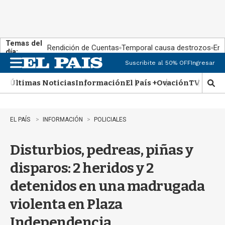
Temas del
Rendición de Cuentas
Temporal causa destrozos
En 
día:
Suscribite al 50% OFF
Ingresar
M
e
Últimas Noticias
Información
El País +
Ovación
TV Show
n
M
u
o
s
t
EL PAÍS
INFORMACIÓN
POLICIALES
r
a
Disturbios, pedreas, piñas y
r
b
disparos: 2 heridos y 2
�
s
detenidos en una madrugada
q
u
violenta en Plaza
e
d
Independencia