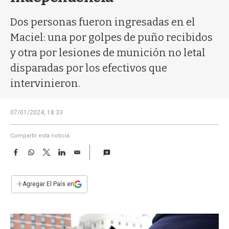
a
Dos personas fueron ingresadas en el
Maciel: una por golpes de puño recibidos
y otra por lesiones de munición no letal
disparadas por los efectivos que
intervinieron.
07/01/2024, 18:33
Compartir esta noticia
F
W
T
L
E
a
h
w
i
m
c
a
i
n
a
e
t
t
k
i
+
Agregar El País en
b
s
t
e
l
o
A
e
d
o
p
r
I
k
p
n