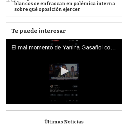
blancos se enfrascan en polémica interna
sobre qué oposición ejercer
Te puede interesar
El mal momento de Yanina Gasañol con un hincha argentino en "Subrayado"
0
s
e
c
Últimas Noticias
o