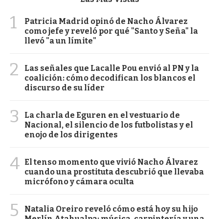
1
Patricia Madrid opinó de Nacho Álvarez
como jefe y reveló por qué "Santo y Seña" la
llevó "a un límite"
2
Las señales que Lacalle Pou envió al PN y la
coalición: cómo decodifican los blancos el
discurso de su líder
3
La charla de Eguren en el vestuario de
Nacional, el silencio de los futbolistas y el
enojo de los dirigentes
4
El tenso momento que vivió Nacho Álvarez
cuando una prostituta descubrió que llevaba
micrófono y cámara oculta
5
Natalia Oreiro reveló cómo está hoy su hijo
Merlín Atahualpa: música, carpintería y una