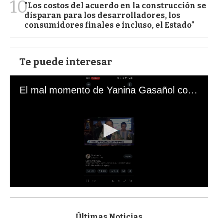
10
"Los costos del acuerdo en la construcción se
disparan para los desarrolladores, los
consumidores finales e incluso, el Estado"
Te puede interesar
El mal momento de Yanina Gasañol con un hincha argentino en "Subrayado"
0
s
e
c
Últimas Noticias