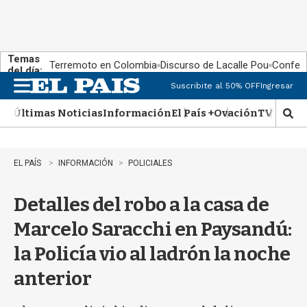
Temas
Terremoto en Colombia
Discurso de Lacalle Pou
Confere
del día:
Suscribite al 50% OFF
Ingresar
M
e
Últimas Noticias
Información
El País +
Ovación
TV Show
n
M
u
o
s
t
EL PAÍS
INFORMACIÓN
POLICIALES
r
a
Detalles del robo a la casa de
r
b
Marcelo Saracchi en Paysandú:
�
s
la Policía vio al ladrón la noche
q
u
anterior
e
d