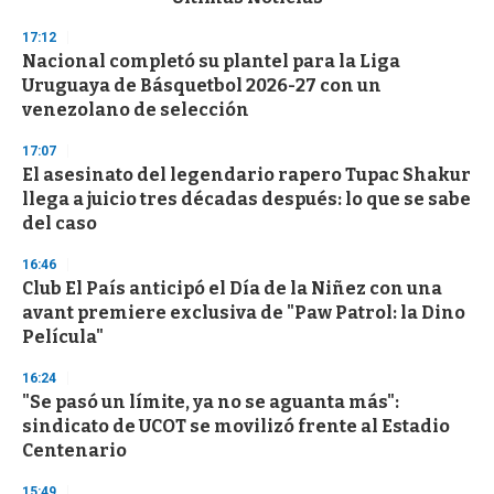
o
n
17:12
d
Nacional completó su plantel para la Liga
s
o
Uruguaya de Básquetbol 2026-27 con un
f
venezolano de selección
3
3
s
17:07
e
El asesinato del legendario rapero Tupac Shakur
c
llega a juicio tres décadas después: lo que se sabe
o
n
del caso
d
s
16:46
Club El País anticipó el Día de la Niñez con una
avant premiere exclusiva de "Paw Patrol: la Dino
Película"
16:24
"Se pasó un límite, ya no se aguanta más":
sindicato de UCOT se movilizó frente al Estadio
Centenario
15:49