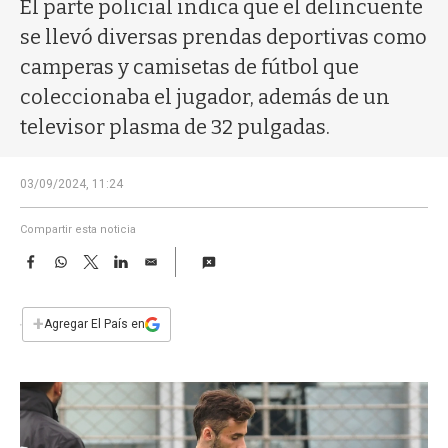
a
El parte policial indica que el delincuente
se llevó diversas prendas deportivas como
camperas y camisetas de fútbol que
coleccionaba el jugador, además de un
televisor plasma de 32 pulgadas.
03/09/2024, 11:24
Compartir esta noticia
F
W
T
L
E
a
h
w
i
m
c
a
i
n
a
e
t
t
k
i
+
Agregar El País en
b
s
t
e
l
o
A
e
d
o
p
r
I
k
p
n