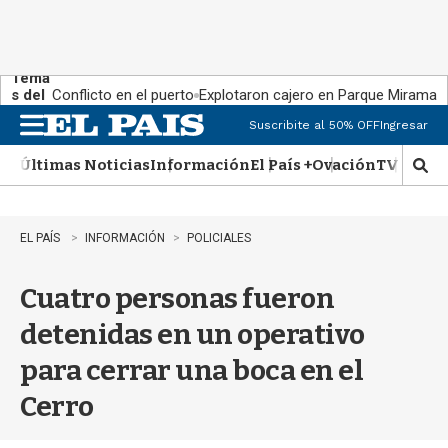
Tema
s del
Conflicto en el puerto
Explotaron cajero en Parque Miramar
día:
Suscribite al 50% OFF
Ingresar
M
e
Últimas Noticias
Información
El País +
Ovación
TV Show
n
M
u
o
s
t
EL PAÍS
INFORMACIÓN
POLICIALES
r
a
Cuatro personas fueron
r
b
detenidas en un operativo
�
s
para cerrar una boca en el
q
u
Cerro
e
d