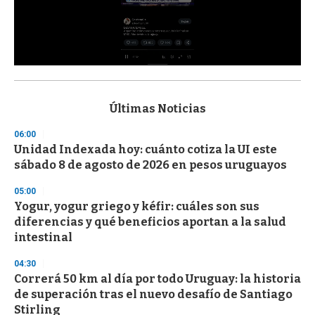
0
s
e
c
Últimas Noticias
o
n
06:00
d
Unidad Indexada hoy: cuánto cotiza la UI este
s
o
sábado 8 de agosto de 2026 en pesos uruguayos
f
3
05:00
3
s
Yogur, yogur griego y kéfir: cuáles son sus
e
diferencias y qué beneficios aportan a la salud
c
intestinal
o
n
d
04:30
s
Correrá 50 km al día por todo Uruguay: la historia
de superación tras el nuevo desafío de Santiago
Stirling