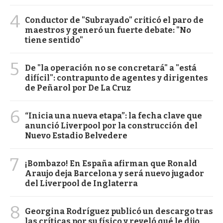
4
Conductor de "Subrayado" criticó el paro de
maestros y generó un fuerte debate: "No
tiene sentido"
5
De "la operación no se concretará" a "está
difícil": contrapunto de agentes y dirigentes
de Peñarol por De La Cruz
6
“Inicia una nueva etapa”: la fecha clave que
anunció Liverpool por la construcción del
Nuevo Estadio Belvedere
7
¡Bombazo! En España afirman que Ronald
Araujo deja Barcelona y será nuevo jugador
del Liverpool de Inglaterra
8
Georgina Rodríguez publicó un descargo tras
las críticas por su físico y reveló qué le dijo