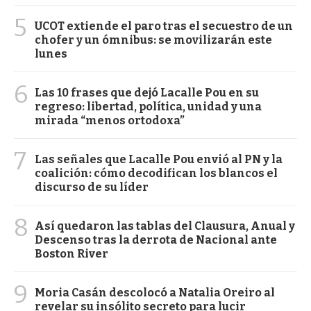
5
UCOT extiende el paro tras el secuestro de un
chofer y un ómnibus: se movilizarán este
lunes
6
Las 10 frases que dejó Lacalle Pou en su
regreso: libertad, política, unidad y una
mirada “menos ortodoxa”
7
Las señales que Lacalle Pou envió al PN y la
coalición: cómo decodifican los blancos el
discurso de su líder
8
Así quedaron las tablas del Clausura, Anual y
Descenso tras la derrota de Nacional ante
Boston River
9
Moria Casán descolocó a Natalia Oreiro al
revelar su insólito secreto para lucir