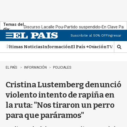
Temas del
Discurso Lacalle Pou
Partido suspendido
En Clave País
día:
Suscribite al 50% OFF
Ingresar
M
e
Últimas Noticias
Información
El País +
Ovación
TV Show
n
M
u
o
s
t
EL PAÍS
INFORMACIÓN
POLICIALES
r
a
Cristina Lustemberg denunció
r
b
violento intento de rapiña en
�
s
la ruta: "Nos tiraron un perro
q
u
para que paráramos"
e
d