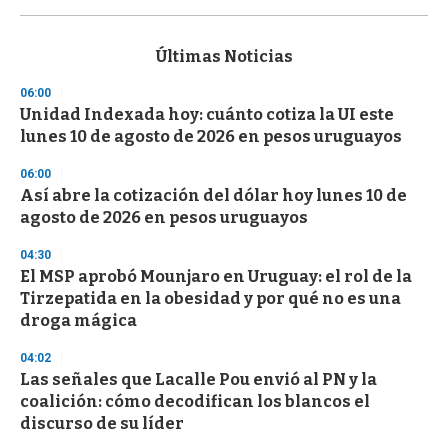
0
s
e
c
Últimas Noticias
o
n
06:00
d
Unidad Indexada hoy: cuánto cotiza la UI este
s
o
lunes 10 de agosto de 2026 en pesos uruguayos
f
3
06:00
3
s
Así abre la cotización del dólar hoy lunes 10 de
e
agosto de 2026 en pesos uruguayos
c
o
04:30
n
d
El MSP aprobó Mounjaro en Uruguay: el rol de la
s
Tirzepatida en la obesidad y por qué no es una
droga mágica
04:02
Las señales que Lacalle Pou envió al PN y la
coalición: cómo decodifican los blancos el
discurso de su líder