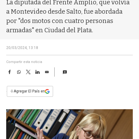
a
La diputada del Frente Amplio, que volvía
a Montevideo desde Salto, fue abordada
por "dos motos con cuatro personas
armadas" en Ciudad del Plata.
20/03/2024, 13:18
Compartir esta noticia
F
W
T
L
E
a
h
w
i
m
c
a
i
n
a
e
t
t
k
i
+
Agregar El País en
b
s
t
e
l
o
A
e
d
o
p
r
I
k
p
n