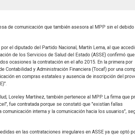
presa de comunicación que también asesora al MPP sin el debido
por el diputado del Partido Nacional, Martín Lema, al que accedi
ración de los Servicios de Salud del Estado (ASSE) confirmó que
dos ocasiones la contratación en el año 2015. En la primera por
de Contabilidad y Administración Financiera (Tocaf) por una com
licación en compras estatales y ausencia de inscripción del pro
E)".
salud, Loreley Martínez, también pertenece al MPP. La firma que p
el", fue contratada porque se constató que "existían fallas
comunicación interna y la comunicación hacia los usuarios", se
didas en las contrataciones irregulares en ASSE ya que optó po