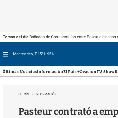
Temas del día:
Bañados de Carrasco
Líos entre Policía e hinchas
Montevideo, T 15° H 95%
M
e
n
u
Últimas Noticias
Información
El País +
Ovación
TV Show
B
EL PAÍS
INFORMACIÓN
Pasteur contrató a emp