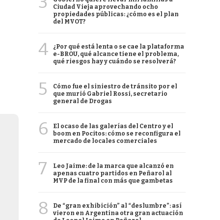
3
Ciudad Vieja aprovechando ocho
propiedades públicas: ¿cómo es el plan
del MVOT?
4
¿Por qué está lenta o se cae la plataforma
e-BROU, qué alcance tiene el problema,
qué riesgos hay y cuándo se resolverá?
5
Cómo fue el siniestro de tránsito por el
que murió Gabriel Rossi, secretario
general de Drogas
6
El ocaso de las galerías del Centro y el
boom en Pocitos: cómo se reconfigura el
mercado de locales comerciales
7
Leo Jaime: de la marca que alcanzó en
apenas cuatro partidos en Peñarol al
MVP de la final con más que gambetas
8
De “gran exhibición” al “deslumbre”: así
vieron en Argentina otra gran actuación