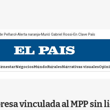
 de Peñarol
Alerta naranja
Murió Gabriel Rossi
En Clave País
ienestar
Negocios
Mundo
Rurales
Narrativas visuales
Opin
resa vinculada al MPP sin l