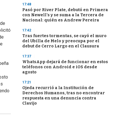
17:48
Pasó por River Plate, debutó en Primera
con Newell's y se suma a la Tercera de
Nacional: quién es Andrew Pereira
sde
licitó
17:42
Tras fuertes tormentas, se cayó el muro
de
del Ubilla de Melo y preocupa por el
ue
debut de Cerro Largo en el Clausura
17:37
WhatsApp dejará de funcionar en estos
mpeña
teléfonos con Android e iOS desde
agosto
osto
17:21
es
Ojeda recurrió a la Institución de
iendo
Derechos Humanos, tras no encontrar
respuesta en una denuncia contra
Clavijo