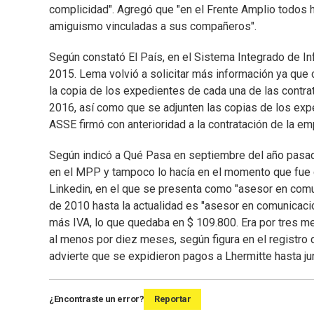
complicidad". Agregó que "en el Frente Amplio todos h
amiguismo vinculadas a sus compañeros".
Según constató El País, en el Sistema Integrado de I
2015. Lema volvió a solicitar más información ya que 
la copia de los expedientes de cada una de las contra
2016, así como que se adjunten las copias de los exp
ASSE firmó con anterioridad a la contratación de la e
Según indicó a Qué Pasa en septiembre del año pasad
en el MPP y tampoco lo hacía en el momento que fue co
Linkedin, en el que se presenta como "asesor en comu
de 2010 hasta la actualidad es "asesor en comunicació
más IVA, lo que quedaba en $ 109.800. Era por tres m
al menos por diez meses, según figura en el registro d
advierte que se expidieron pagos a Lhermitte hasta ju
¿Encontraste un error?
Reportar