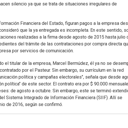
acen silencio ya que se trata de situaciones irregulares de
nformación Financiera del Estado, figuran pagos a la empresa de
consideró que la ya entregada es incompleta. En este sentido, so
taciones realizadas a la firma desde agosto de 2015 hasta julio 
edientes del trámite de las contrataciones por compra directa q
mpresa por servicios de comunicación.
o el titular de la empresa, Marcel Bermúdez, él ya no se dese
ntratado por el Pasteur. Sin embargo, su currículum en la red
nicación política y campañas electorales", señala que desde ag
n política" de este sector. El contrato era por $ 90.000 mensual
eses: de agosto a octubre. Sin embargo, este se terminó extend
el Sistema Integrado de Información Financiera (SIIF). Allí se
nio de 2016, según se confirmó.