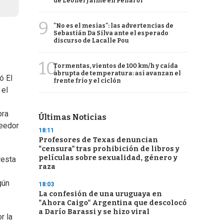
de Leonel Jaime en Peñarol
9
"No es el mesías": las advertencias de
Sebastián Da Silva ante el esperado
discurso de Lacalle Pou
10
Tormentas, vientos de 100 km/h y caída
abrupta de temperatura: así avanzan el
ó El
frente frío y el ciclón
 el
pra
Últimas Noticias
veedor
18:11
Profesores de Texas denuncian
"censura" tras prohibición de libros y
películas sobre sexualidad, género y
resta
raza
gún
18:03
La confesión de una uruguaya en
"Ahora Caigo" Argentina que descolocó
a Darío Barassi y se hizo viral
r la