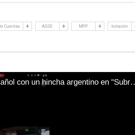
de Cuentas
ASSE
MPP
licitación
El mal momento de Yanina Gasañol con un hin