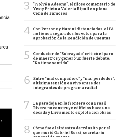
3
"¡Volvé a Adeom!": el filoso comentario de
Yesty Prieto a Valeria Ripoll en plena
Cena de Famosos
ancia
4
Con Perrone y Manini distanciados, el FA
no tiene asegurados los votos para la
aprobación de la Rendición de Cuentas
erca
5
Conductor de "Subrayado" criticó el paro
de maestros y generó un fuerte debate:
"No tiene sentido"
6
Entre "mal compañero" y "mal perdedor",
altísima tensión en vivo entre dos
integrantes de programa radial
7
La paradoja en la frontera con Brasil:
Rivera no construye edificios hace una
década y Livramento explota con obras
cha argentino en "Subrayado"
8
Cómo fue el siniestro de tránsito por el
que murió Gabriel Rossi, secretario