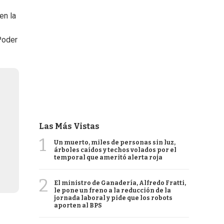
en la
Poder
Las Más Vistas
1
Un muerto, miles de personas sin luz,
árboles caídos y techos volados por el
temporal que ameritó alerta roja
2
El ministro de Ganadería, Alfredo Fratti,
le pone un freno a la reducción de la
jornada laboral y pide que los robots
aporten al BPS