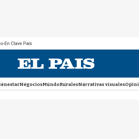
ño
En Clave País
ienestar
Negocios
Mundo
Rurales
Narrativas visuales
Opin