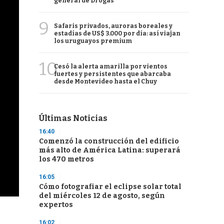
general de Drogas
9
Safaris privados, auroras boreales y
estadías de US$ 3.000 por día: así viajan
los uruguayos premium
10
Cesó la alerta amarilla por vientos
fuertes y persistentes que abarcaba
desde Montevideo hasta el Chuy
Últimas Noticias
16:40
Comenzó la construcción del edificio
más alto de América Latina: superará
los 470 metros
16:05
Cómo fotografiar el eclipse solar total
del miércoles 12 de agosto, según
expertos
16:02