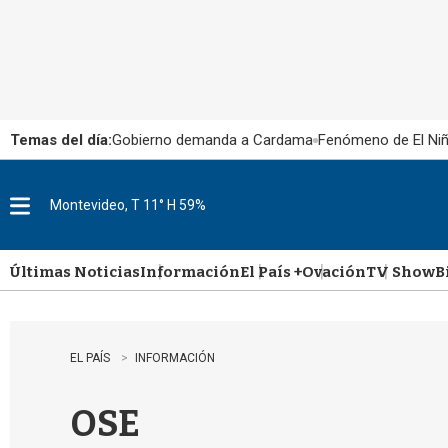
Temas del día:
Gobierno demanda a Cardama
Fenómeno de El Ni
Montevideo, T 11° H 59%
M
e
n
u
Últimas Noticias
Información
El País +
Ovación
TV Show
B
EL PAÍS
INFORMACIÓN
OSE