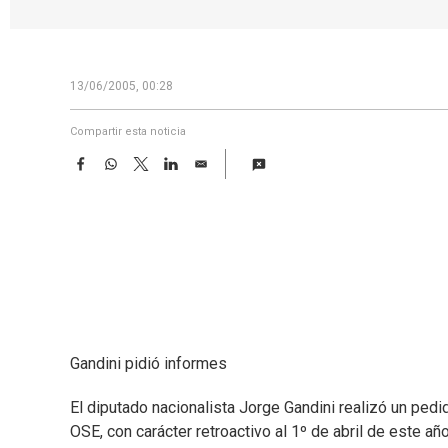
13/06/2005, 00:28
Compartir esta noticia
F
W
T
L
E
a
h
w
i
m
c
a
i
n
a
e
t
t
k
i
b
s
t
e
l
o
A
e
d
o
p
r
I
k
p
n
Gandini pidió informes
El diputado nacionalista Jorge Gandini realizó un pedi
OSE, con carácter retroactivo al 1º de abril de este añ