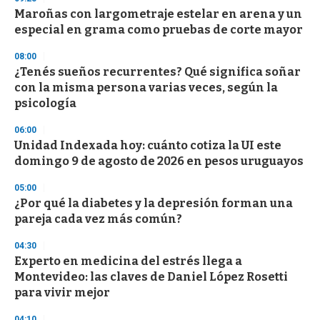
d
Maroñas con largometraje estelar en arena y un
s
o
especial en grama como pruebas de corte mayor
f
3
08:00
3
s
¿Tenés sueños recurrentes? Qué significa soñar
e
con la misma persona varias veces, según la
c
psicología
o
n
d
06:00
s
Unidad Indexada hoy: cuánto cotiza la UI este
domingo 9 de agosto de 2026 en pesos uruguayos
05:00
¿Por qué la diabetes y la depresión forman una
pareja cada vez más común?
04:30
Experto en medicina del estrés llega a
Montevideo: las claves de Daniel López Rosetti
para vivir mejor
04:10