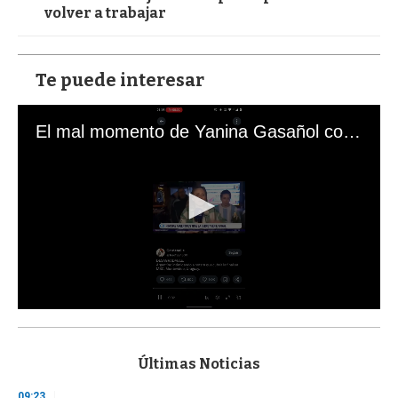
volver a trabajar
Te puede interesar
El mal momento de Yanina Gasañol con un hincha argentino en "Subrayado"
0
s
e
c
Últimas Noticias
o
n
09:23