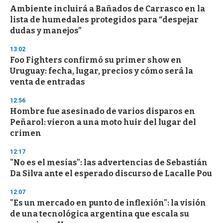
d
Ambiente incluirá a Bañados de Carrasco en la
s
o
lista de humedales protegidos para “despejar
f
dudas y manejos”
3
3
s
13:02
e
Foo Fighters confirmó su primer show en
c
Uruguay: fecha, lugar, precios y cómo será la
o
n
venta de entradas
d
s
12:56
Hombre fue asesinado de varios disparos en
Peñarol: vieron a una moto huir del lugar del
crimen
12:17
"No es el mesías": las advertencias de Sebastián
Da Silva ante el esperado discurso de Lacalle Pou
12:07
"Es un mercado en punto de inflexión": la visión
de una tecnológica argentina que escala su