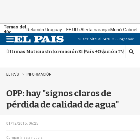
Temas del
Relación Uruguay - EE.UU.
Alerta naranja
Murió Gabriel 
día:
Suscribite al 50% OFF
Ingresar
M
e
Últimas Noticias
Información
El País +
Ovación
TV Show
n
M
u
o
s
t
EL PAÍS
INFORMACIÓN
r
a
OPP: hay "signos claros de
r
b
pérdida de calidad de agua"
�
s
q
u
01/12/2015, 06:25
e
d
Compartir esta noticia