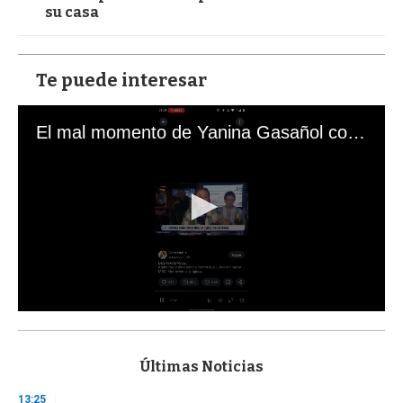
su casa
Te puede interesar
El mal momento de Yanina Gasañol con un hincha argentino en "Subrayado"
0
s
e
c
Últimas Noticias
o
n
13:25