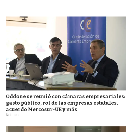
a
Oddone se reunió con cámaras empresariales:
gasto público, rol de las empresas estatales,
acuerdo Mercosur-UE y más
Noticias