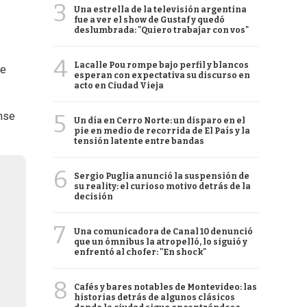
3
Una estrella de la televisión argentina
fue a ver el show de Gustaf y quedó
deslumbrada: "Quiero trabajar con vos"
4
Lacalle Pou rompe bajo perfil y blancos
se
esperan con expectativa su discurso en
acto en Ciudad Vieja
5
ense
Un día en Cerro Norte: un disparo en el
pie en medio de recorrida de El País y la
tensión latente entre bandas
6
Sergio Puglia anunció la suspensión de
su reality: el curioso motivo detrás de la
decisión
7
Una comunicadora de Canal 10 denunció
que un ómnibus la atropelló, lo siguió y
enfrentó al chofer: "En shock"
8
Cafés y bares notables de Montevideo: las
historias detrás de algunos clásicos