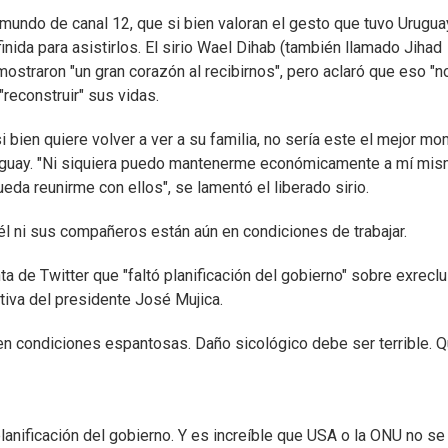
emundo de canal 12, que si bien valoran el gesto que tuvo Urugua
inida para asistirlos. El sirio Wael Dihab (también llamado Jihad
ostraron "un gran corazón al recibirnos", pero aclaró que eso "n
"reconstruir" sus vidas.
si bien quiere volver a ver a su familia, no sería este el mejor m
ruguay. "Ni siquiera puedo mantenerme económicamente a mí mis
da reunirme con ellos", se lamentó el liberado sirio.
él ni sus compañeros están aún en condiciones de trabajar.
 de Twitter que "faltó planificación del gobierno" sobre exrecl
tiva del presidente José Mujica.
n condiciones espantosas. Daño sicológico debe ser terrible. 
lanificación del gobierno. Y es increíble que USA o la ONU no se