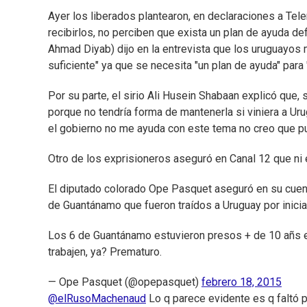
Ayer los liberados plantearon, en declaraciones a Tel
recibirlos, no perciben que exista un plan de ayuda def
Ahmad Diyab) dijo en la entrevista que los uruguayos m
suficiente" ya que se necesita "un plan de ayuda" para 
Por su parte, el sirio Ali Husein Shabaan explicó que, 
porque no tendría forma de mantenerla si viniera a U
el gobierno no me ayuda con este tema no creo que pue
Otro de los exprisioneros aseguró en Canal 12 que ni 
El diputado colorado Ope Pasquet aseguró en su cuenta
de Guantánamo que fueron traídos a Uruguay por inicia
Los 6 de Guantánamo estuvieron presos + de 10 añs e
trabajen, ya? Prematuro.
— Ope Pasquet (@opepasquet)
febrero 18, 2015
@elRusoMachenaud
Lo q parece evidente es q faltó p