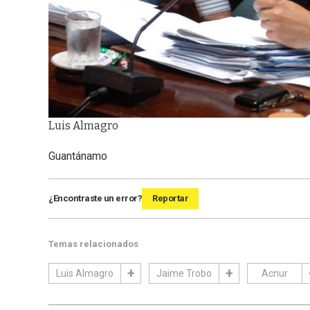
Luis Almagro
Guantánamo
¿Encontraste un error?
Reportar
Temas relacionados
Luis Almagro
Jaime Trobo
Acnur