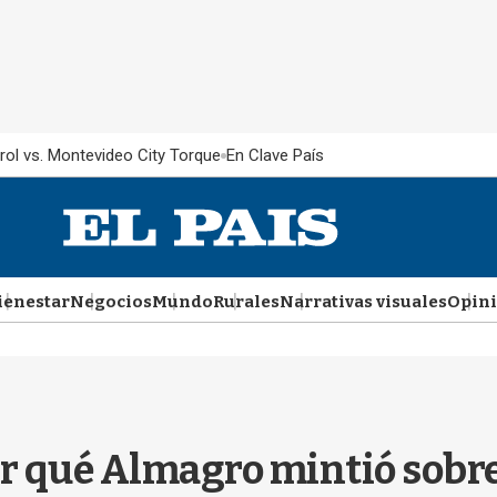
rol vs. Montevideo City Torque
En Clave País
ienestar
Negocios
Mundo
Rurales
Narrativas visuales
Opin
r qué Almagro mintió sobre