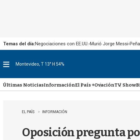
Temas del día:
Negociaciones con EE.UU.
Murió Jorge Messi
Peña
Montevideo, T 13° H 54%
M
e
n
u
Últimas Noticias
Información
El País +
Ovación
TV Show
B
EL PAÍS
INFORMACIÓN
Oposición pregunta po