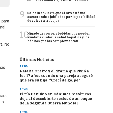
donde la ciudad sigue encontrándose
9
Saldain advierte que el BPS está mal
asesorando a jubilados por la posibilidad
s para
de volver a trabajar
nal
10
Hígado graso: seis bebidas que pueden
ayudar a cuidar la salud hepática y los
hábitos que las complementan
ra. No
Últimas Noticias
11:06
ció
Natalia Oreiro y el drama que vivió a
los 17 años cuando una pareja aseguró
que era su hija: “Crecí de golpe”
10:40
El río Danubio en mínimos históricos
para
deja al descubierto restos de un buque
las
de la Segunda Guerra Mundial
10:34