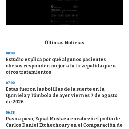
0
s
e
c
Últimas Noticias
o
n
08:00
d
Estudio explica por qué algunos pacientes
s
o
obesos responden mejor a la tirzepatida que a
f
otros tratamientos
3
3
s
07:00
e
Estas fueron las bolillas de la suerte en la
c
Quiniela y Tómbola de ayer viernes 7 de agosto
o
n
de 2026
d
s
06:38
Paso a paso, Equal Mostaza encabezó el podio de
Carlos Daniel Etchechoury en el Comparación de