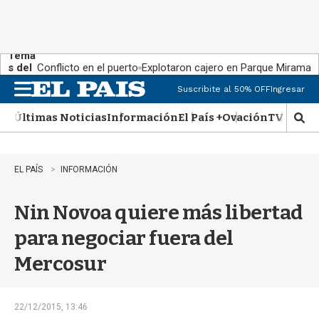
Tema
s del
Conflicto en el puerto
Explotaron cajero en Parque Miramar
día:
Suscribite al 50% OFF
Ingresar
M
e
Últimas Noticias
Información
El País +
Ovación
TV Show
n
M
u
o
s
t
EL PAÍS
INFORMACIÓN
r
a
Nin Novoa quiere más libertad
r
b
para negociar fuera del
�
s
Mercosur
q
u
e
d
22/12/2015, 13:46