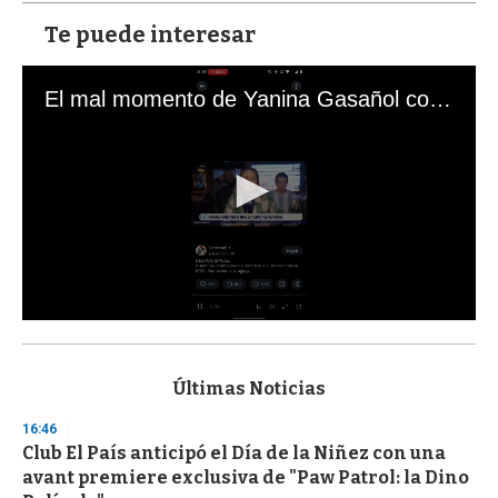
Te puede interesar
El mal momento de Yanina Gasañol con un hincha argentino en "Subrayado"
0
s
e
c
Últimas Noticias
o
n
16:46
d
Club El País anticipó el Día de la Niñez con una
s
o
avant premiere exclusiva de "Paw Patrol: la Dino
f