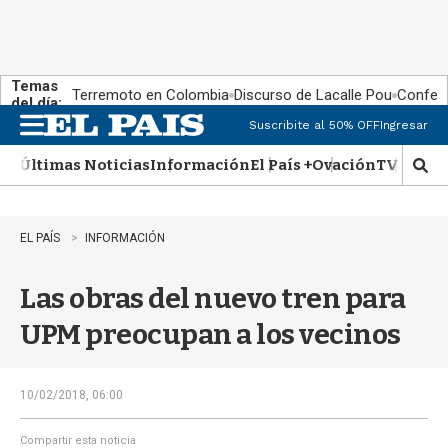
Temas
Terremoto en Colombia
Discurso de Lacalle Pou
Confere
del día:
Suscribite al 50% OFF
Ingresar
M
e
Últimas Noticias
Información
El País +
Ovación
TV Show
n
M
u
o
s
t
EL PAÍS
INFORMACIÓN
r
a
Las obras del nuevo tren para
r
b
UPM preocupan a los vecinos
�
s
q
u
10/02/2018, 06:00
e
d
Compartir esta noticia