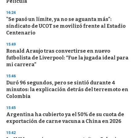
Película"
3
3
s
16:24
e
"Se pasó un límite, ya no se aguanta más":
c
sindicato de UCOT se movilizó frente al Estadio
o
n
Centenario
d
s
15:49
Ronald Araujo tras convertirse en nuevo
futbolista de Liverpool: “Fue la jugada ideal para
mi carrera”
15:46
Duró 96 segundos, pero se sintió durante 4
minutos: la explicación detrás del terremoto en
Colombia
15:45
Argentina ha cubierto ya el 50% de su cuota de
exportación de carne vacuna a China en 2026
15:42