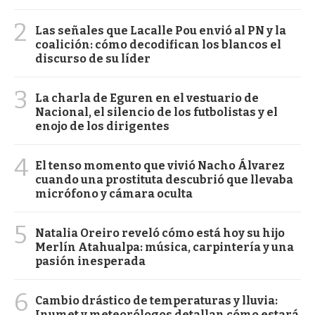
2
Las señales que Lacalle Pou envió al PN y la
coalición: cómo decodifican los blancos el
discurso de su líder
3
La charla de Eguren en el vestuario de
Nacional, el silencio de los futbolistas y el
enojo de los dirigentes
4
El tenso momento que vivió Nacho Álvarez
cuando una prostituta descubrió que llevaba
micrófono y cámara oculta
5
Natalia Oreiro reveló cómo está hoy su hijo
Merlín Atahualpa: música, carpintería y una
pasión inesperada
6
Cambio drástico de temperaturas y lluvia:
Inumet y meteorólogos detallan cómo estará