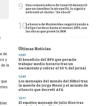
9
Una comunicadora de Canal 10 denunció
que un ómnibus la atropelló, lo siguió y
enfrentó al chofer: "En shock"
10
La basura de Montevideo seguirá yendo a
Felipe Cardoso hasta al menos 2055, con
las obras que prevé la IMM
e
Últimas Noticias
ta de
13:07
dos y
El beneficio del BPS que permite
trabajar medio horario tras un
 de la
nacimiento y cobrar el 50 % del jornal
12:43
y que
Los mensajes del mundo del fútbol tras
la muerte de Jorge Messi y el minuto de
, mes
silencio que decretó AFA
12:11
El emotivo mensaje de Julio Ríos tras
abían