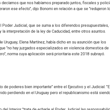
ros decíamos que nos habíamos preparado juntos, fiscales y policí
raron ese efecto", dijo Bonomi en relación a que se "redujeron l
el Poder Judicial, que se suma a los diferendos presupuestales, 
 la interpretación de la ley de Caducidad, entre otros asuntos.
e Uruguay, Elena Martínez, había dicho en su asunción que los
 que "no hay juzgados especializados en violencia domestica de
ro", norma cuya aplicación será prioritaria este 2018 subrayó.
to de poderes bien importante" entre el Ejecutivo y el Judicial. "
enido perdiendo en el Uruguay pero el republicanismo está siend
del Interior "trata de echarle al Poder Judicial las responsabil