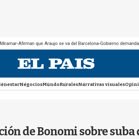
 Miramar
Afirman que Araujo se va del Barcelona
Gobierno demanda
ienestar
Negocios
Mundo
Rurales
Narrativas visuales
Opin
cación de Bonomi sobre suba 