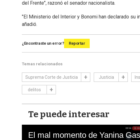
del Frente", razonó el senador nacionalista.
"El Ministerio del Interior y Bonomi han declarado su i
añadió.
¿Encontraste un error?
Reportar
Temas relacionados
Suprema Corte de Justicia
Justicia
In
delitos
Te puede interesar