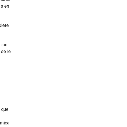
os en
siete
ción
 se le
s que
ómica