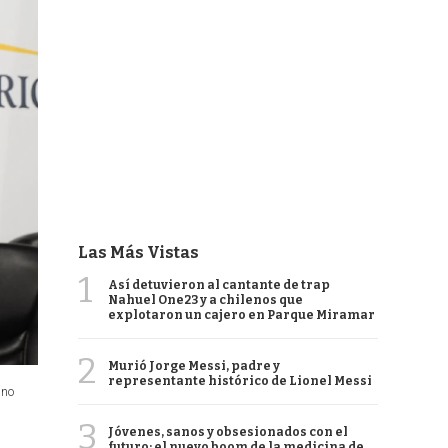
Las Más Vistas
1
Así detuvieron al cantante de trap
Nahuel One23 y a chilenos que
explotaron un cajero en Parque Miramar
2
Murió Jorge Messi, padre y
representante histórico de Lionel Messi
ano
3
Jóvenes, sanos y obsesionados con el
futuro: el nuevo boom de la medicina de