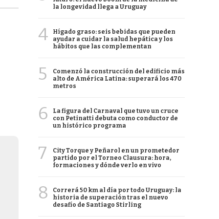
la longevidad llega a Uruguay
4
Hígado graso: seis bebidas que pueden
ayudar a cuidar la salud hepática y los
hábitos que las complementan
5
Comenzó la construcción del edificio más
alto de América Latina: superará los 470
metros
6
La figura del Carnaval que tuvo un cruce
con Petinatti debuta como conductor de
un histórico programa
7
City Torque y Peñarol en un prometedor
partido por el Torneo Clausura: hora,
formaciones y dónde verlo en vivo
8
Correrá 50 km al día por todo Uruguay: la
historia de superación tras el nuevo
desafío de Santiago Stirling