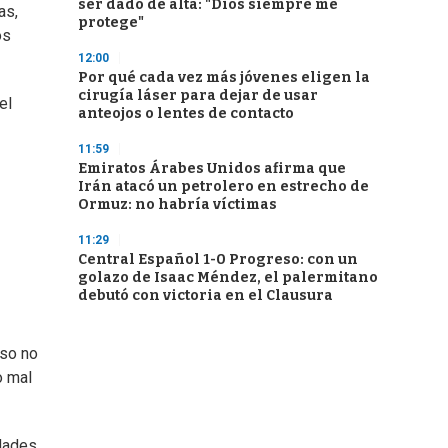
ser dado de alta: "Dios siempre me
as,
protege"
os
12:00
Por qué cada vez más jóvenes eligen la
cirugía láser para dejar de usar
el
anteojos o lentes de contacto
11:59
Emiratos Árabes Unidos afirma que
Irán atacó un petrolero en estrecho de
Ormuz: no habría víctimas
11:29
Central Español 1-0 Progreso: con un
golazo de Isaac Méndez, el palermitano
debutó con victoria en el Clausura
Eso no
o mal
idades