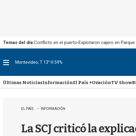
Temas del día:
Conflicto en el puerto
Explotaron cajero en Parque
Montevideo, T 13° H 59%
M
e
n
u
Últimas Noticias
Información
El País +
Ovación
TV Show
B
EL PAÍS
INFORMACIÓN
La SCJ criticó la expli