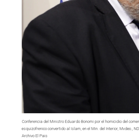
Conferencia del Ministro Eduardo Bonomi por el homicidio del com
esquizofrenico convertido al Islam, en el Min. del Interior, Mvdeo.,
Archivo El Pais