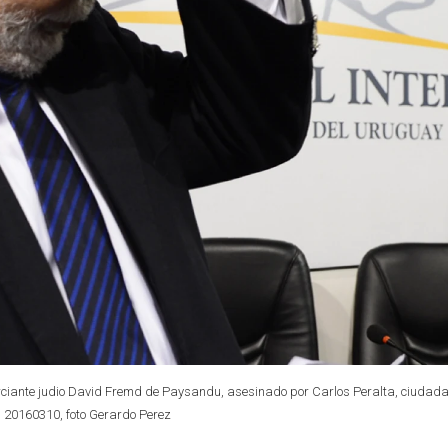
erciante judio David Fremd de Paysandu, asesinado por Carlos Peralta, ciudad
 ND 20160310, foto Gerardo Perez